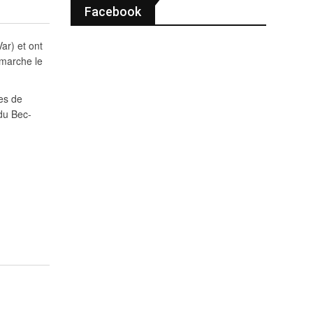
Facebook
ar) et ont
 marche le
es de
du Bec-