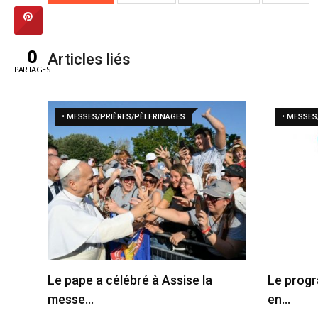
0
Articles liés
PARTAGES
• MESSES/PRIÈRES/PÈLERINAGES
• MESSES
Le pape a célébré à Assise la
Le progr
messe…
en…