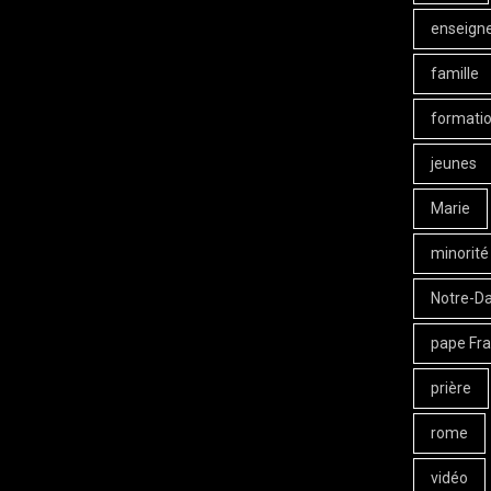
enseign
famille
formati
jeunes
Marie
minorité
Notre-D
pape Fra
prière
rome
vidéo