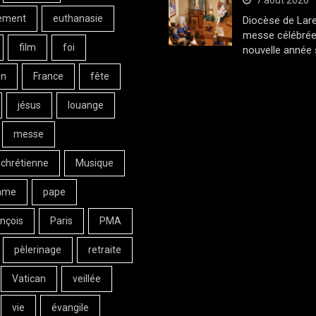
7 août 2026
ement
euthanasie
Diocèse de Lar
messe célébrée
film
foi
nouvelle année 
on
France
fête
jésus
louange
messe
 chrétienne
Musique
ame
pape
nçois
Paris
PMA
pèlerinage
retraite
Vatican
veillée
vie
évangile