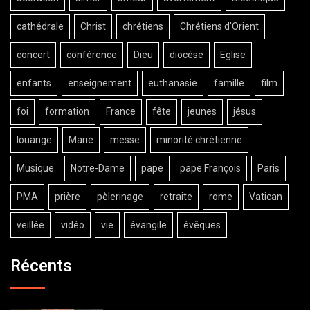
cathédrale
Christ
chrétiens
Chrétiens d'Orient
concert
conférence
Dieu
diocèse
Eglise
enfants
enseignement
euthanasie
famille
film
foi
formation
France
fête
jeunes
jésus
louange
Marie
messe
minorité chrétienne
Musique
Notre-Dame
pape
pape François
Paris
PMA
prière
pèlerinage
retraite
rome
Vatican
veillée
vidéo
vie
évangile
évêques
Récents