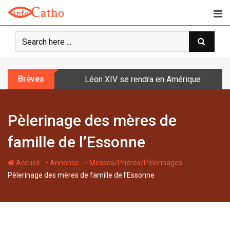
S
k
i
p
t
o
Brèves
Léon XIV se rendra en Amérique latine à l
c
o
n
Pèlerinage des mères de
t
e
famille de l’Essonne
n
t
-
-
-
Accueil
• Annonce
• Messes/Prières/Pèlerinages
Pèlerinage des mères de famille de l’Essonne