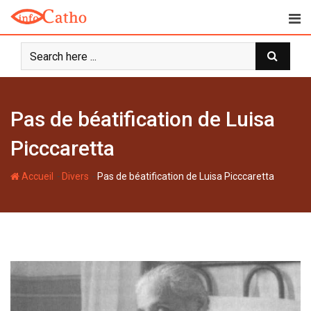
S
k
i
p
t
o
c
Pas de béatification de Luisa
o
n
Picccaretta
t
e
-
-
Accueil
Divers
Pas de béatification de Luisa Picccaretta
n
t