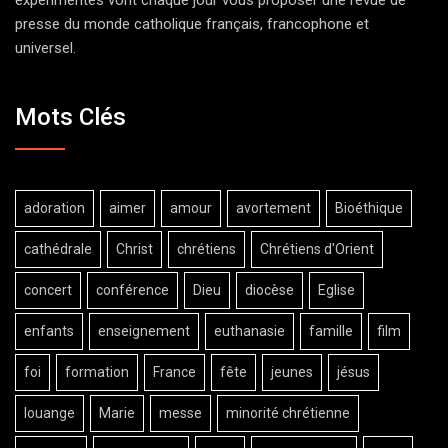
expérimentés vont chaque jour vous proposer une revue de
presse du monde catholique français, francophone et
universel.
Mots Clés
adoration
aimer
amour
avortement
Bioéthique
cathédrale
Christ
chrétiens
Chrétiens d'Orient
concert
conférence
Dieu
diocèse
Eglise
enfants
enseignement
euthanasie
famille
film
foi
formation
France
fête
jeunes
jésus
louange
Marie
messe
minorité chrétienne