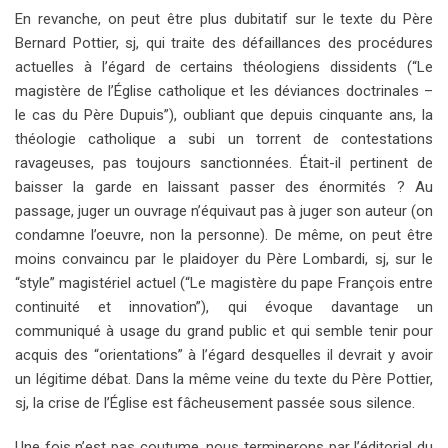
En revanche, on peut être plus dubitatif sur le texte du Père
Bernard Pottier, sj, qui traite des défaillances des procédures
actuelles à l’égard de certains théologiens dissidents (“Le
magistère de l’Église catholique et les déviances doctrinales –
le cas du Père Dupuis”), oubliant que depuis cinquante ans, la
théologie catholique a subi un torrent de contestations
ravageuses, pas toujours sanctionnées. Était-il pertinent de
baisser la garde en laissant passer des énormités ? Au
passage, juger un ouvrage n’équivaut pas à juger son auteur (on
condamne l’oeuvre, non la personne). De même, on peut être
moins convaincu par le plaidoyer du Père Lombardi, sj, sur le
“style” magistériel actuel (“Le magistère du pape François entre
continuité et innovation”), qui évoque davantage un
communiqué à usage du grand public et qui semble tenir pour
acquis des “orientations” à l’égard desquelles il devrait y avoir
un légitime débat. Dans la même veine du texte du Père Pottier,
sj, la crise de l’Église est fâcheusement passée sous silence.
Une fois n’est pas coutume, nous terminerons par l’éditorial du