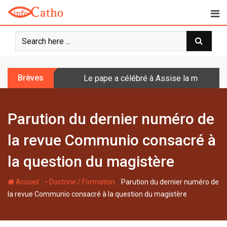
S
k
i
p
t
o
Brèves
Le pape a célébré à Assise la messe de 
c
o
n
Parution du dernier numéro de
t
e
la revue Communio consacré à
n
t
la question du magistère
-
-
Accueil
• Doctrine / Formation
Parution du dernier numéro de
la revue Communio consacré à la question du magistère