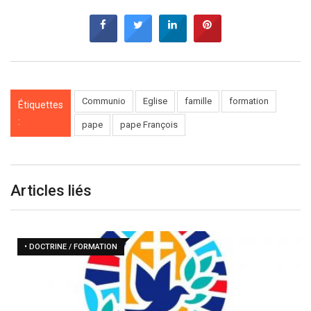
Communio
Eglise
famille
formation
Étiquettes
:
pape
pape François
Articles liés
• DOCTRINE / FORMATION