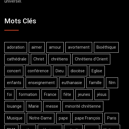
universel.
Mots Clés
adoration
aimer
amour
avortement
Bioéthique
cathédrale
Christ
chrétiens
Chrétiens d'Orient
concert
conférence
Dieu
diocèse
Eglise
enfants
enseignement
euthanasie
famille
film
foi
formation
France
fête
jeunes
jésus
louange
Marie
messe
minorité chrétienne
Musique
Notre-Dame
pape
pape François
Paris