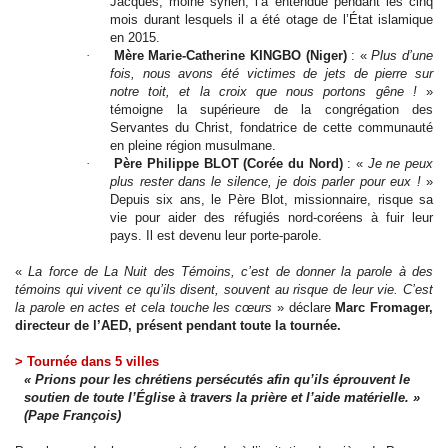
Jacques, moine syrien, l’a entendue pendant les cinq
mois durant lesquels il a été otage de l’État islamique
en 2015.
·
Mère Marie-Catherine KINGBO (Niger)
: «
Plus d’une
fois, nous avons été victimes de jets de pierre sur
notre toit, et la croix que nous portons gêne !
»
témoigne la supérieure de la congrégation des
Servantes du Christ, fondatrice de cette communauté
en pleine région musulmane.
·
Père Philippe BLOT (Corée du Nord)
: «
Je ne peux
plus rester dans le silence, je dois parler pour eux !
»
Depuis six ans, le Père Blot, missionnaire, risque sa
vie pour aider des réfugiés nord-coréens à fuir leur
pays. Il est devenu leur porte-parole.
«
La force de La Nuit des Témoins, c’est de donner la parole à des
témoins qui vivent ce qu’ils disent, souvent au risque de leur vie. C’est
la parole en actes et cela touche les cœurs
» déclare
Marc Fromager,
directeur de l’AED, présent pendant toute la tournée.
> Tournée dans 5 villes
« Prions pour les chrétiens persécutés afin qu’ils éprouvent le
soutien de toute l’Église à travers la prière et l’aide matérielle. »
(Pape François)