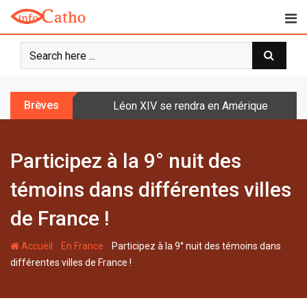
S
k
i
p
t
o
Brèves
Léon XIV se rendra en Amérique latine à l
c
o
n
Participez à la 9° nuit des
t
e
témoins dans différentes villes
n
t
de France !
-
-
Accueil
En France
Participez à la 9° nuit des témoins dans
différentes villes de France !