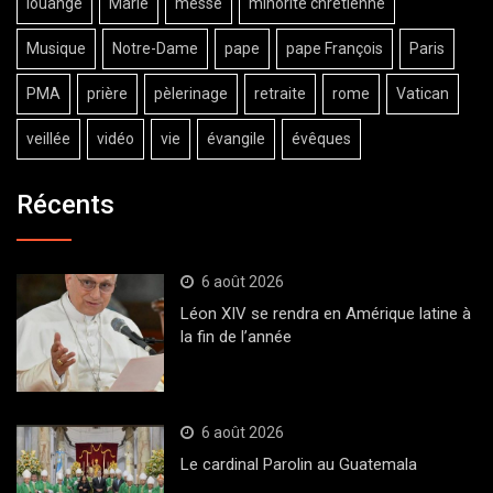
louange
Marie
messe
minorité chrétienne
Musique
Notre-Dame
pape
pape François
Paris
PMA
prière
pèlerinage
retraite
rome
Vatican
veillée
vidéo
vie
évangile
évêques
Récents
6 août 2026
Léon XIV se rendra en Amérique latine à
la fin de l’année
6 août 2026
Le cardinal Parolin au Guatemala