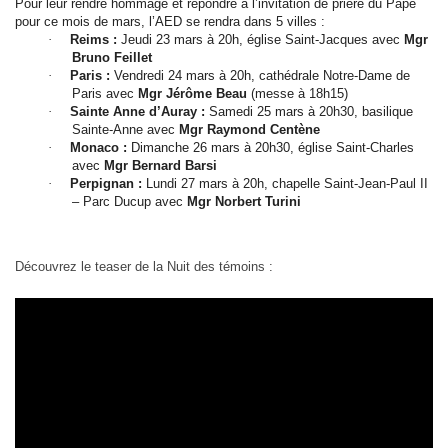
Pour leur rendre hommage et répondre à l’invitation de prière du Pape
pour ce mois de mars, l’AED se rendra dans 5 villes :
·
Reims :
Jeudi 23 mars à 20h, église Saint-Jacques avec
Mgr
Bruno Feillet
·
Paris :
Vendredi 24 mars à 20h, cathédrale Notre-Dame de
Paris avec
Mgr Jérôme Beau
(messe à 18h15)
·
Sainte Anne d’Auray :
Samedi 25 mars à 20h30, basilique
Sainte-Anne avec
Mgr Raymond Centène
·
Monaco :
Dimanche 26 mars à 20h30, église Saint-Charles
avec
Mgr Bernard Barsi
·
Perpignan :
Lundi 27 mars à 20h, chapelle Saint-Jean-Paul II
– Parc Ducup avec
Mgr Norbert Turini
Découvrez le teaser de la Nuit des témoins :