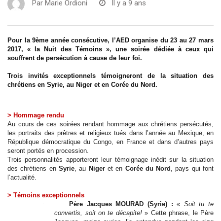
Par
Marie Ordioni
Il y a 9 ans
Pour la 9ème année consécutive, l’AED organise du 23 au 27 mars
2017, « la Nuit des Témoins », une soirée dédiée à ceux qui
souffrent de persécution à cause de leur foi.
Trois invités exceptionnels témoigneront de la situation des
chrétiens en Syrie, au Niger et en Corée du Nord.
> Hommage rendu
Au cours de ces soirées rendant hommage aux chrétiens persécutés,
les portraits des prêtres et religieux tués dans l’année au Mexique, en
République démocratique du Congo, en France et dans d’autres pays
seront portés en procession.
Trois personnalités apporteront leur témoignage inédit sur la situation
des chrétiens en
Syrie
, au
Niger
et en
Corée du Nord
, pays qui font
l’actualité.
> Témoins exceptionnels
·
Père Jacques MOURAD (Syrie) :
«
Soit tu te
convertis, soit on te décapite!
» Cette phrase, le Père