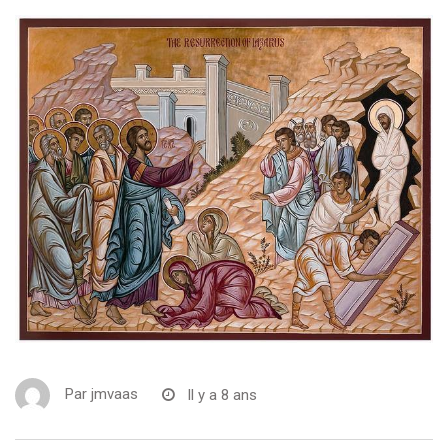
Par
jmvaas
Il y a 8 ans