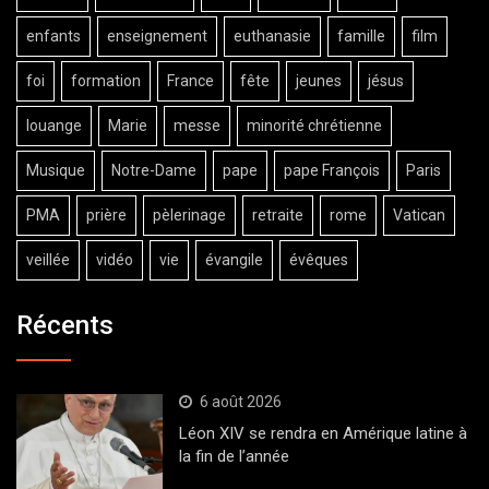
enfants
enseignement
euthanasie
famille
film
foi
formation
France
fête
jeunes
jésus
louange
Marie
messe
minorité chrétienne
Musique
Notre-Dame
pape
pape François
Paris
PMA
prière
pèlerinage
retraite
rome
Vatican
veillée
vidéo
vie
évangile
évêques
Récents
6 août 2026
Léon XIV se rendra en Amérique latine à
la fin de l’année