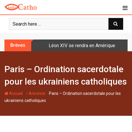
S
k
i
p
t
o
Brèves
Léon XIV se rendra en Amérique latine à l
c
o
n
Paris – Ordination sacerdotale
t
e
pour les ukrainiens catholiques
n
t
-
-
Accueil
• Annonce
Paris – Ordination sacerdotale pour les
ukrainiens catholiques