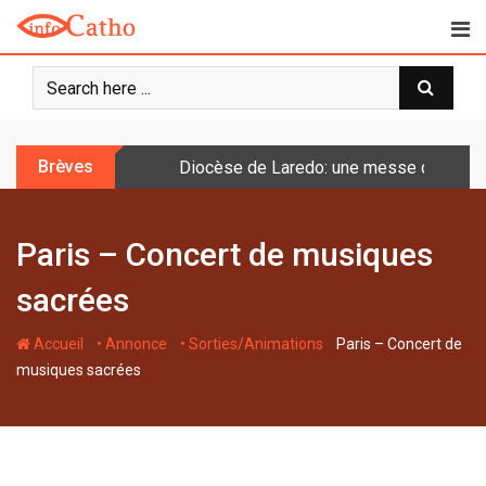
S
k
i
p
t
o
Brèves
Diocèse de Laredo: une messe célébrée 
c
o
n
Paris – Concert de musiques
t
e
sacrées
n
t
-
-
-
Accueil
• Annonce
• Sorties/Animations
Paris – Concert de
musiques sacrées