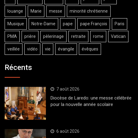
louange
Marie
messe
minorité chrétienne
Musique
Notre-Dame
pape
pape François
Paris
PMA
prière
pèlerinage
retraite
rome
Vatican
veillée
vidéo
vie
évangile
évêques
Récents
7 août 2026
Diocèse de Laredo: une messe célébrée
pour la nouvelle année scolaire
6 août 2026