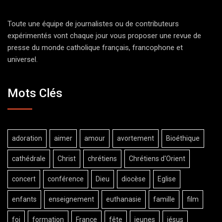
Toute une équipe de journalistes ou de contributeurs
expérimentés vont chaque jour vous proposer une revue de
presse du monde catholique français, francophone et
universel.
Mots Clés
adoration
aimer
amour
avortement
Bioéthique
cathédrale
Christ
chrétiens
Chrétiens d'Orient
concert
conférence
Dieu
diocèse
Eglise
enfants
enseignement
euthanasie
famille
film
foi
formation
France
fête
jeunes
jésus