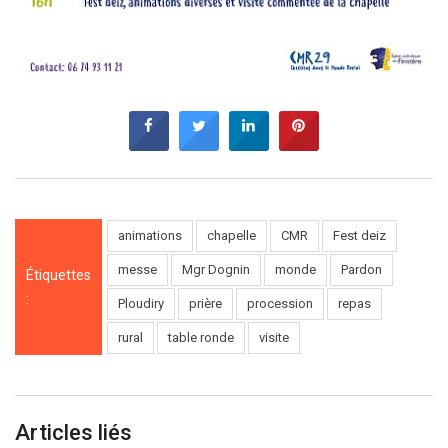
animations
chapelle
CMR
Fest deiz
messe
Mgr Dognin
monde
Pardon
Étiquettes
:
Ploudiry
prière
procession
repas
rural
table ronde
visite
Articles liés