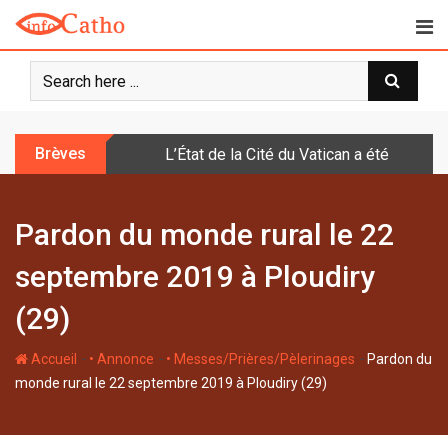
S
k
i
p
t
o
Brèves
L’État de la Cité du Vatican a été doté d
c
o
n
Pardon du monde rural le 22
t
e
septembre 2019 à Ploudiry
n
t
(29)
-
-
-
Accueil
• Annonce
• Messes/Prières/Pèlerinages
Pardon du
monde rural le 22 septembre 2019 à Ploudiry (29)