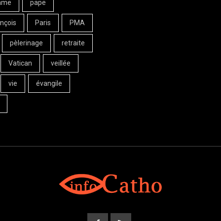
ame
pape
nçois
Paris
PMA
pèlerinage
retraite
Vatican
veillée
vie
évangile