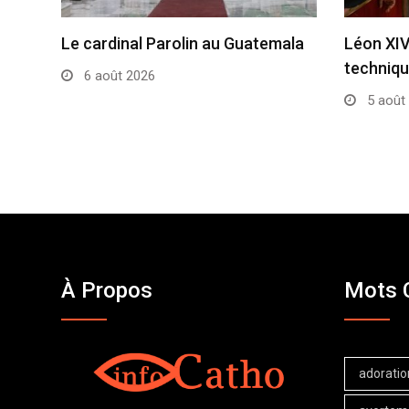
Le cardinal Parolin au Guatemala
Léon XIV:
techniq
6 août 2026
5 août
À Propos
Mots 
adoratio