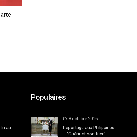
uarte
Populaires
8 octobre 2016
lin au
Reportage aux Philippines
– “Guérir et non tuer” :