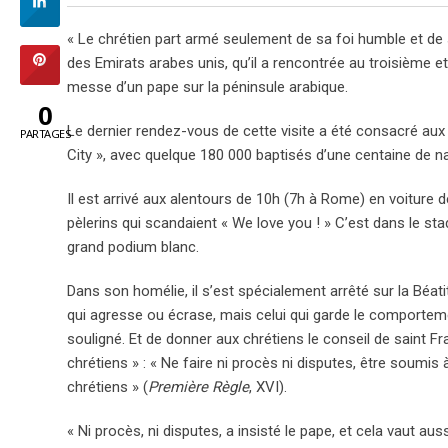
« Le chrétien part armé seulement de sa foi humble et de
des Emirats arabes unis, qu’il a rencontrée au troisième et
messe d’un pape sur la péninsule arabique.
0
Le dernier rendez-vous de cette visite a été consacré aux
PARTAGES
City », avec quelque 180 000 baptisés d’une centaine de n
Il est arrivé aux alentours de 10h (7h à Rome) en voiture
pèlerins qui scandaient « We love you ! » C’est dans le s
grand podium blanc.
Dans son homélie, il s’est spécialement arrêté sur la Béati
qui agresse ou écrase, mais celui qui garde le comporteme
souligné. Et de donner aux chrétiens le conseil de saint F
chrétiens » : « Ne faire ni procès ni disputes, être soumi
chrétiens » (
Première Règle
, XVI).
« Ni procès, ni disputes, a insisté le pape, et cela vaut a