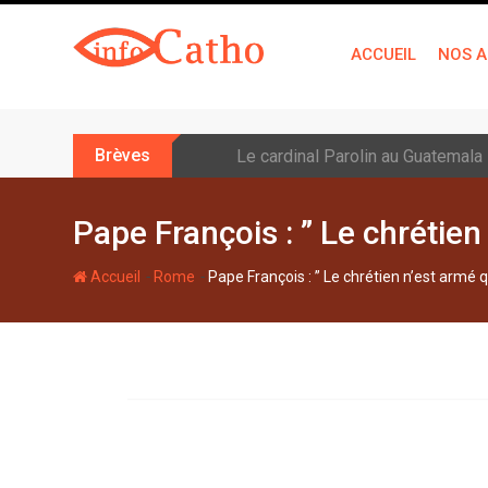
S
k
ACCUEIL
NOS A
i
p
t
o
Brèves
Léon XIV: la prière n’est pas une
c
o
n
Pape François : ” Le chrétien
t
e
-
-
Accueil
Rome
Pape François : ” Le chrétien n’est armé 
n
t