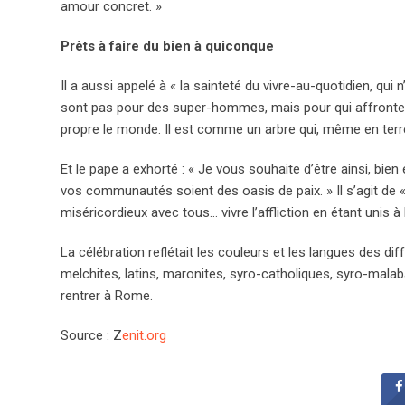
amour concret. »
Prêts à faire du bien à quiconque
Il a aussi appelé à « la sainteté du vivre-au-quotidien, qui
sont pas pour des super-hommes, mais pour qui affronte le
propre le monde. Il est comme un arbre qui, même en terre a
Et le pape a exhorté : « Je vous souhaite d’être ainsi, bi
vos communautés soient des oasis de paix. » Il s’agit de «
miséricordieux avec tous… vivre l’affliction en étant unis à 
La célébration reflétait les couleurs et les langues des di
melchites, latins, maronites, syro-catholiques, syro-malab
rentrer à Rome.
Source : Z
enit.org