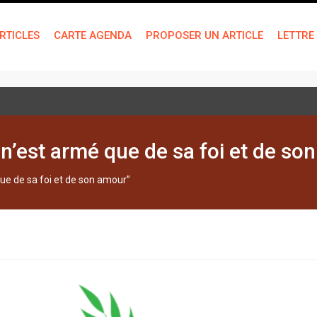
RTICLES
CARTE AGENDA
PROPOSER UN ARTICLE
LETTRE
 technique de « bien-être »
 n’est armé que de sa foi et de so
que de sa foi et de son amour”