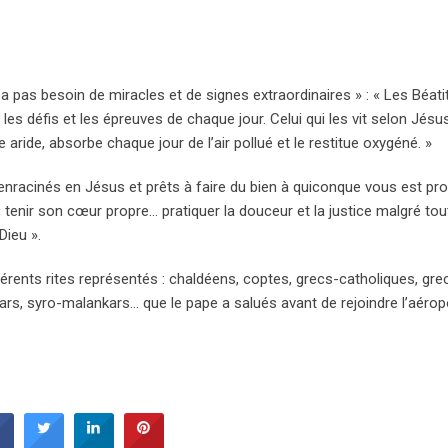
 n’a pas besoin de miracles et de signes extraordinaires » : « Les Béat
s défis et les épreuves de chaque jour. Celui qui les vit selon Jésu
ride, absorbe chaque jour de l’air pollué et le restitue oxygéné. »
en enracinés en Jésus et prêts à faire du bien à quiconque vous est pr
 tenir son cœur propre… pratiquer la douceur et la justice malgré tou
Dieu ».
fférents rites représentés : chaldéens, coptes, grecs-catholiques, gre
ars, syro-malankars… que le pape a salués avant de rejoindre l’aérop