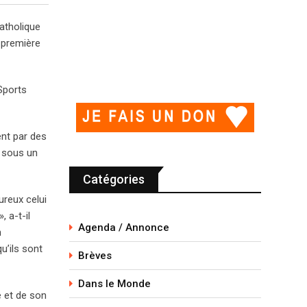
atholique
a première
Sports
ent par des
, sous un
Catégories
ureux celui
 a-t-il
Agenda / Annonce
n
u’ils sont
Brèves
Dans le Monde
e et de son