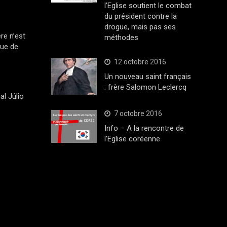
l’Eglise soutient le combat
du président contre la
drogue, mais pas ses
ère n’est
méthodes
que de
12 octobre 2016
Un nouveau saint français
: frère Salomon Leclercq
al Júlio
7 octobre 2016
Info – A la rencontre de
l’Eglise coréenne