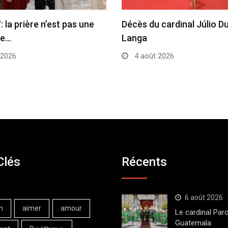
 la prière n’est pas une
Décès du cardinal Júlio D
ue…
Langa
 2026
4 août 2026
Clés
Récents
6 août 2026
n
aimer
amour
Le cardinal Paro
Guatemala