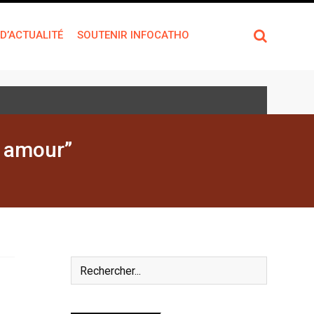
 D’ACTUALITÉ
SOUTENIR INFOCATHO
n amour”