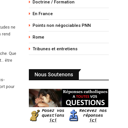
Doctrine / Formation
En France
Points non négociables PNN
itudes ne
s rend
Rome
Tribunes et entretiens
oche. Que
t… être
Nous Soutenons
cs-
ort pour