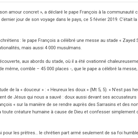
 son amour concret », a déclaré le pape François à la communauté c
 dernier jour de son voyage dans le pays, ce 5 février 2019. C’était l
 chrétiens : le pape François a célébré une messe au stade « Zayed 
ationalités, mais aussi 4 000 musulmans.
 découverte, aux abords du stade, où il a été ovationné chaleureusem
tade même, comble – 45 000 places -, que le pape a célébré la messe
tude de la « douceur » : « Heureux les doux » (Mt 5, 5). « N’est pas he
nt de Jésus qui nous a sauvé : doux aussi devant ses accusateurs »,
rançois « sur la manière de se rendre auprès des Sarrasins et des no
s à toute créature humaine à cause de Dieu et confesser simplement q
ussi pour les prêtres… le chrétien part armé seulement de sa foi humbl