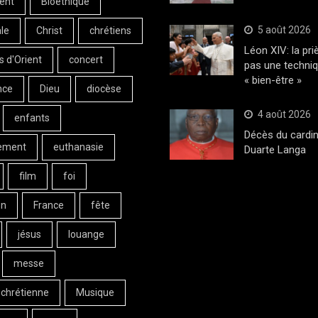
ent
Bioéthique
5 août 2026
le
Christ
chrétiens
Léon XIV: la pri
s d'Orient
concert
pas une techni
« bien-être »
nce
Dieu
diocèse
4 août 2026
enfants
Décès du cardin
ement
euthanasie
Duarte Langa
film
foi
on
France
fête
jésus
louange
messe
 chrétienne
Musique