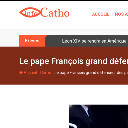
S
k
ACCUEIL
NOS A
i
p
t
o
Brèves
Léon XIV se rendra en Amérique la
c
o
n
Le pape François grand déf
t
e
-
-
Accueil
Rome
Le pape François grand défenseur des p
n
t