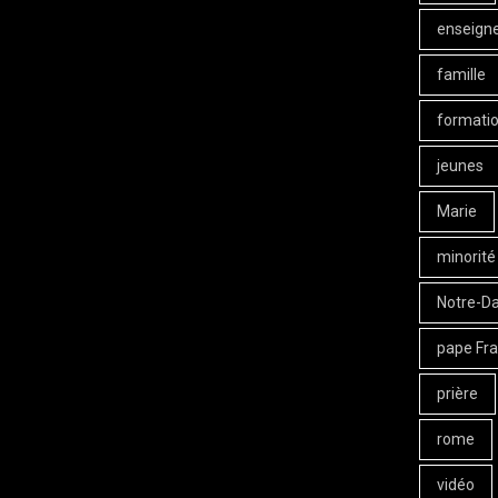
enseign
famille
formati
jeunes
Marie
minorité
Notre-D
pape Fra
prière
rome
vidéo