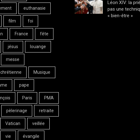
Léon XIV: la pri
ement
euthanasie
pas une techni
« bien-être »
film
foi
on
France
fête
jésus
louange
messe
 chrétienne
Musique
ame
pape
nçois
Paris
PMA
pèlerinage
retraite
Vatican
veillée
vie
évangile