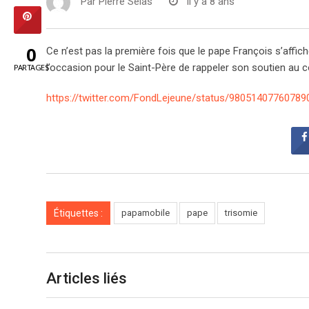
Par
Pierre Selas
Il y a 8 ans
0
Ce n’est pas la première fois que le pape François s’affi
l’occasion pour le Saint-Père de rappeler son soutien au
PARTAGES
https://twitter.com/FondLejeune/status/98051407760789
Étiquettes :
papamobile
pape
trisomie
Articles liés