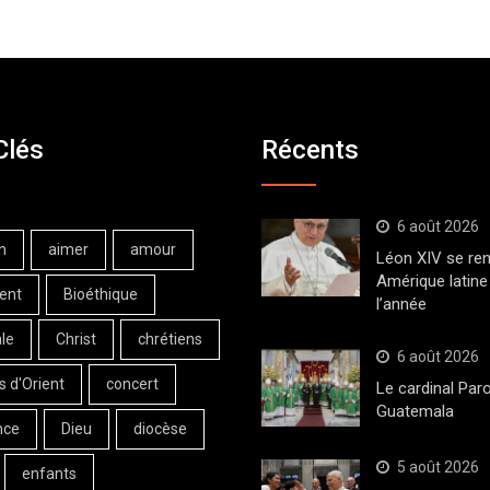
Clés
Récents
6 août 2026
n
aimer
amour
Léon XIV se ren
Amérique latine 
ent
Bioéthique
l’année
le
Christ
chrétiens
6 août 2026
s d'Orient
concert
Le cardinal Paro
Guatemala
nce
Dieu
diocèse
5 août 2026
enfants