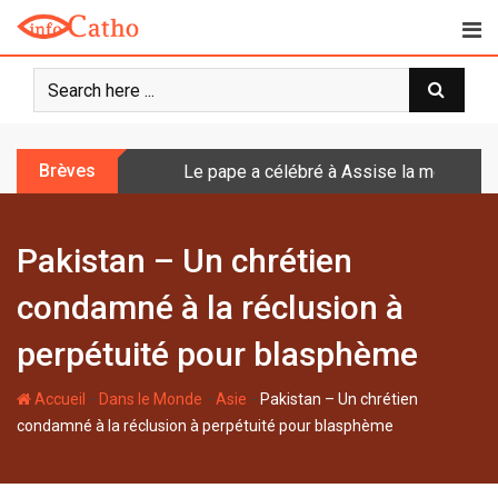
S
k
i
p
t
o
Brèves
Le pape a célébré à Assise la messe de 
c
o
n
Pakistan – Un chrétien
t
e
condamné à la réclusion à
n
t
perpétuité pour blasphème
-
-
-
Accueil
Dans le Monde
Asie
Pakistan – Un chrétien
condamné à la réclusion à perpétuité pour blasphème