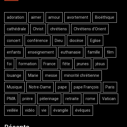
adoration
aimer
amour
avortement
Bioéthique
cathédrale
Christ
chrétiens
Chrétiens d'Orient
concert
conférence
Dieu
diocèse
Eglise
enfants
enseignement
euthanasie
famille
film
foi
formation
France
fête
jeunes
jésus
louange
Marie
messe
minorité chrétienne
Musique
Notre-Dame
pape
pape François
Paris
PMA
prière
pèlerinage
retraite
rome
Vatican
veillée
vidéo
vie
évangile
évêques