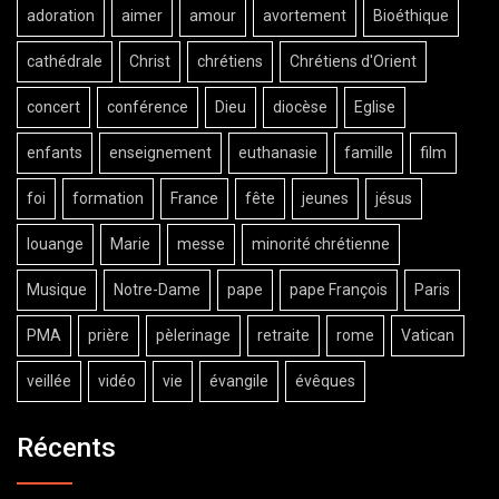
adoration
aimer
amour
avortement
Bioéthique
cathédrale
Christ
chrétiens
Chrétiens d'Orient
concert
conférence
Dieu
diocèse
Eglise
enfants
enseignement
euthanasie
famille
film
foi
formation
France
fête
jeunes
jésus
louange
Marie
messe
minorité chrétienne
Musique
Notre-Dame
pape
pape François
Paris
PMA
prière
pèlerinage
retraite
rome
Vatican
veillée
vidéo
vie
évangile
évêques
Récents