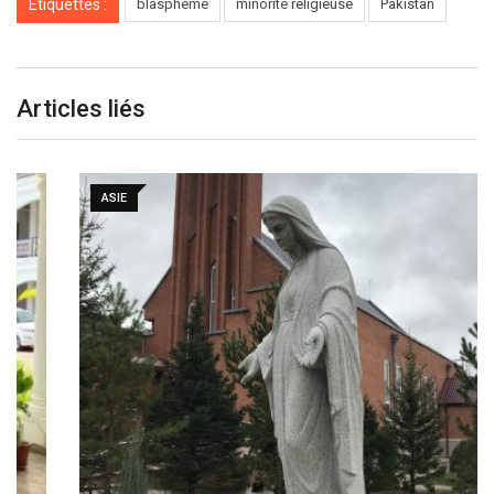
Étiquettes :
blasphème
minorité religieuse
Pakistan
Articles liés
ASIE