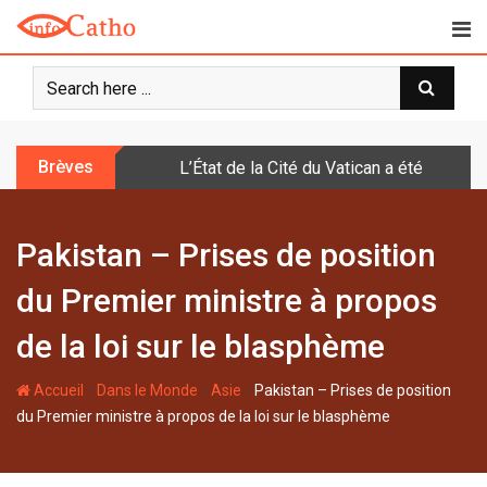
S
k
i
p
t
o
Brèves
L’État de la Cité du Vatican a été doté d
c
o
n
Pakistan – Prises de position
t
e
du Premier ministre à propos
n
t
de la loi sur le blasphème
-
-
-
Accueil
Dans le Monde
Asie
Pakistan – Prises de position
du Premier ministre à propos de la loi sur le blasphème