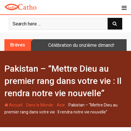
S
k
i
p
t
o
Brèves
Célébration du onzième dimanche après 
c
o
n
Pakistan – “Mettre Dieu au
t
e
premier rang dans votre vie : Il
n
t
rendra notre vie nouvelle”
-
-
-
Accueil
Dans le Monde
Asie
Pakistan – “Mettre Dieu au
premier rang dans votre vie : Il rendra notre vie nouvelle”