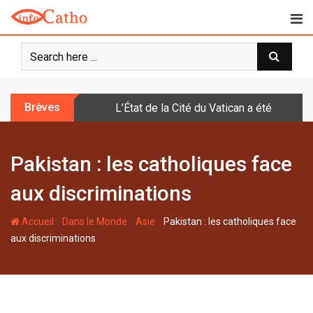
S
k
i
p
t
o
Brèves
L’État de la Cité du Vatican a été doté d
c
o
n
Pakistan : les catholiques face
t
e
aux discriminations
n
t
-
-
-
Accueil
Dans le Monde
Asie
Pakistan : les catholiques face
aux discriminations