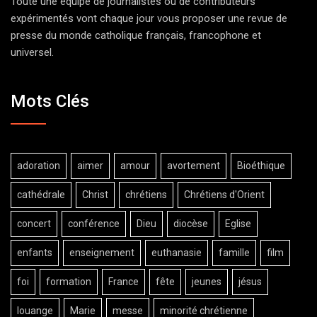
Toute une équipe de journalistes ou de contributeurs
expérimentés vont chaque jour vous proposer une revue de
presse du monde catholique français, francophone et
universel.
Mots Clés
adoration
aimer
amour
avortement
Bioéthique
cathédrale
Christ
chrétiens
Chrétiens d'Orient
concert
conférence
Dieu
diocèse
Eglise
enfants
enseignement
euthanasie
famille
film
foi
formation
France
fête
jeunes
jésus
louange
Marie
messe
minorité chrétienne