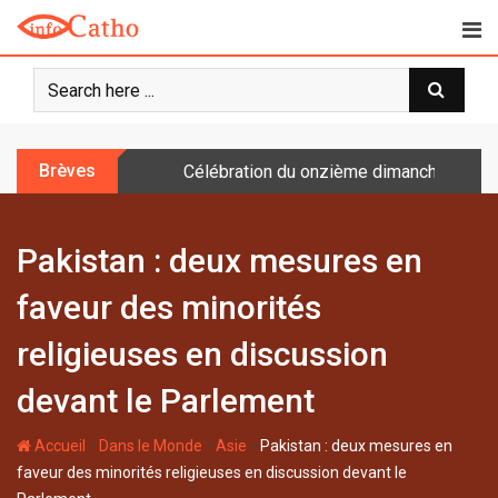
S
k
i
p
t
o
Brèves
Célébration du onzième dimanche après 
c
o
n
Pakistan : deux mesures en
t
e
faveur des minorités
n
t
religieuses en discussion
devant le Parlement
-
-
-
Accueil
Dans le Monde
Asie
Pakistan : deux mesures en
faveur des minorités religieuses en discussion devant le