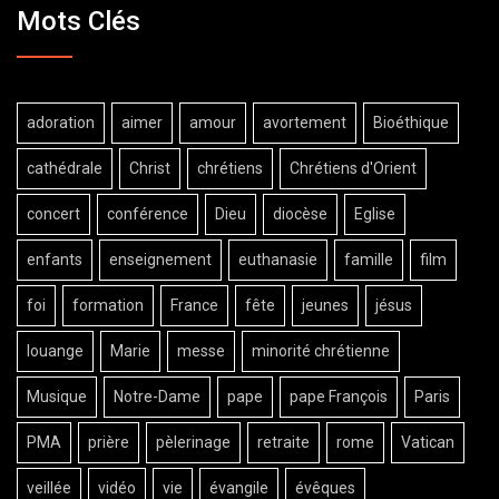
Mots Clés
adoration
aimer
amour
avortement
Bioéthique
cathédrale
Christ
chrétiens
Chrétiens d'Orient
concert
conférence
Dieu
diocèse
Eglise
enfants
enseignement
euthanasie
famille
film
foi
formation
France
fête
jeunes
jésus
louange
Marie
messe
minorité chrétienne
Musique
Notre-Dame
pape
pape François
Paris
PMA
prière
pèlerinage
retraite
rome
Vatican
veillée
vidéo
vie
évangile
évêques