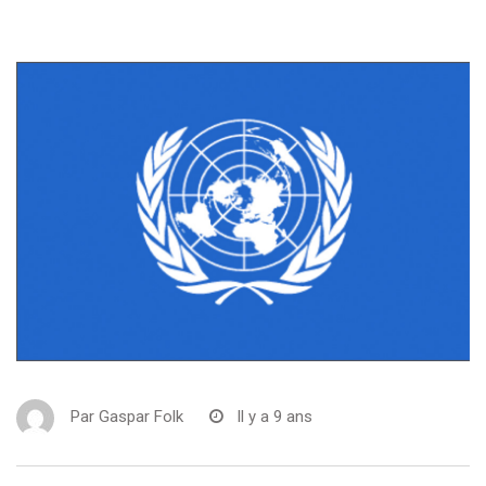
Par
Gaspar Folk
Il y a 9 ans