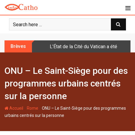
S
k
i
p
t
o
Brèves
L’État de la Cité du Vatican a été doté d
c
o
n
ONU – Le Saint-Siège pour des
t
e
programmes urbains centrés
n
t
sur la personne
-
-
Accueil
Rome
ONU – Le Saint-Siège pour des programmes
urbains centrés sur la personne