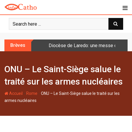
S
k
i
p
t
o
Brèves
Diocèse de Laredo: une messe célébrée 
c
o
n
ONU – Le Saint-Siège salue le
t
e
traité sur les armes nucléaires
n
t
-
-
Accueil
Rome
ONU – Le Saint-Siège salue le traité sur les
armes nucléaires