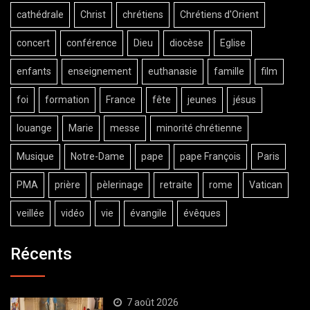
cathédrale
Christ
chrétiens
Chrétiens d'Orient
concert
conférence
Dieu
diocèse
Eglise
enfants
enseignement
euthanasie
famille
film
foi
formation
France
fête
jeunes
jésus
louange
Marie
messe
minorité chrétienne
Musique
Notre-Dame
pape
pape François
Paris
PMA
prière
pèlerinage
retraite
rome
Vatican
veillée
vidéo
vie
évangile
évêques
Récents
7 août 2026