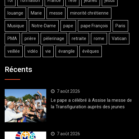
foi
formation
France
fête
jeunes
jésus
louange
Marie
messe
minorité chrétienne
Musique
Notre-Dame
pape
pape François
Paris
PMA
prière
pèlerinage
retraite
rome
Vatican
veillée
vidéo
vie
évangile
évêques
Récents
7 août 2026
Le pape a célébré à Assise la messe de
la Transfiguration auprès des jeunes
7 août 2026