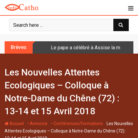
S
k
i
p
t
o
Brèves
Le pape a célébré à Assise la messe de 
c
o
n
Les Nouvelles Attentes
t
e
Ecologiques – Colloque à
n
t
Notre-Dame du Chêne (72) :
13-14 et 15 Avril 2018
-
-
-
Accueil
• Annonce
• Conférences/Formations
Les Nouvelles
Attentes Ecologiques – Colloque à Notre-Dame du Chêne (72) :