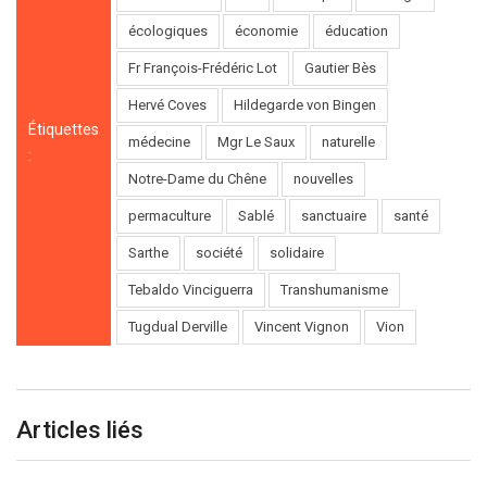
écologiques
économie
éducation
Fr François-Frédéric Lot
Gautier Bès
Hervé Coves
Hildegarde von Bingen
Étiquettes
médecine
Mgr Le Saux
naturelle
:
Notre-Dame du Chêne
nouvelles
permaculture
Sablé
sanctuaire
santé
Sarthe
société
solidaire
Tebaldo Vinciguerra
Transhumanisme
Tugdual Derville
Vincent Vignon
Vion
Articles liés