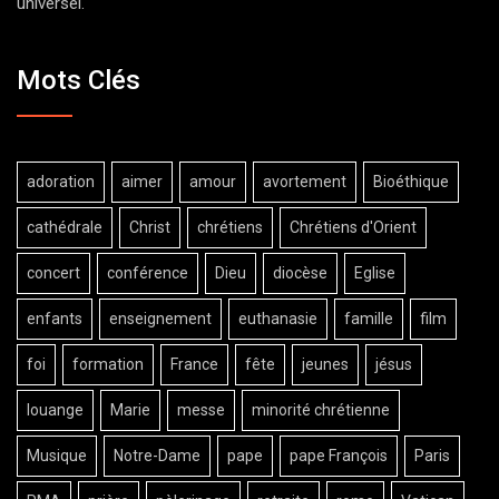
universel.
Mots Clés
adoration
aimer
amour
avortement
Bioéthique
cathédrale
Christ
chrétiens
Chrétiens d'Orient
concert
conférence
Dieu
diocèse
Eglise
enfants
enseignement
euthanasie
famille
film
foi
formation
France
fête
jeunes
jésus
louange
Marie
messe
minorité chrétienne
Musique
Notre-Dame
pape
pape François
Paris