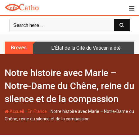
S
k
i
p
t
o
Brèves
L’État de la Cité du Vatican a été doté d
c
o
n
Notre histoire avec Marie –
t
e
Notre-Dame du Chêne, reine du
n
t
silence et de la compassion
-
-
Accueil
En France
Notre histoire avec Marie – Notre-Dame du
Chêne, reine du silence et de la compassion