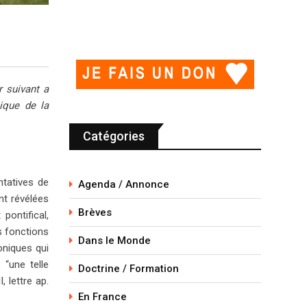
r suivant a
ique de la
Catégories
ntatives de
Agenda / Annonce
nt révélées
Brèves
pontifical,
s fonctions
Dans le Monde
oniques qui
 “une telle
Doctrine / Formation
 lettre ap.
En France