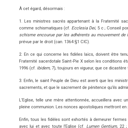
À cet égard, désormais :
1. Les ministres sacrés appartenant à la Fraternité sa
comme schismatiques (cf.
Ecclesia Dei
, 5 c ; Conseil po
schisme encourue par les adhérents au mouvement de 
prévue par le droit (can. 1364 §1 CIC).
2. En ce qui concerne les fidèles laïcs, doivent être 
Fraternité sacerdotale Saint-Pie X selon les conditions ét
1996 (cf.
ibidem
, 7), toujours en vigueur, que ce dicastère 
3. Enfin, le saint Peuple de Dieu est averti que les minist
sacrements, et que le sacrement de pénitence qu’ils adminis
L’Eglise, telle une mère attentionnée, accueillera avec u
pleine communion. Les nonces apostoliques mettront en pla
Enfin, tous les fidèles sont exhortés à demeurer ferm
avec lui et avec toute l’Eglise (cf.
Lumen Gentium
, 22 