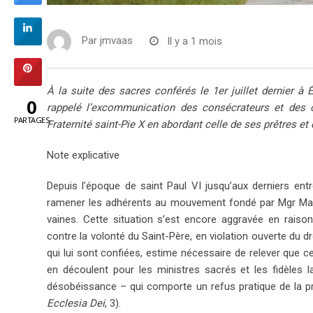
Par
jmvaas
Il y a 1 mois
À la suite des sacres conférés le 1er juillet dernier à É
0
rappelé l’excommunication des consécrateurs et des c
PARTAGES
Fraternité saint-Pie X en abordant celle de ses prêtres et 
Note explicative
Depuis l’époque de saint Paul VI jusqu’aux derniers ent
ramener les adhérents au mouvement fondé par Mgr Marce
vaines. Cette situation s’est encore aggravée en raiso
contre la volonté du Saint-Père, en violation ouverte du d
qui lui sont confiées, estime nécessaire de relever que 
en découlent pour les ministres sacrés et les fidèles l
désobéissance – qui comporte un refus pratique de la pri
Ecclesia Dei
, 3).