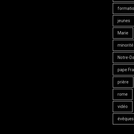
formati
jeunes
Marie
minorité
Notre-D
pape Fra
prière
rome
vidéo
évêques