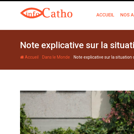
S
k
ACCUEIL
NOS A
i
p
t
o
Note explicative sur la situat
c
o
-
-
Accueil
Dans le Monde
Note explicative sur la situation 
n
t
e
n
t