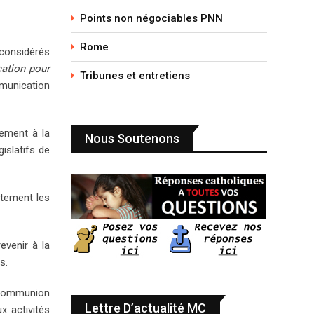
Points non négociables PNN
Rome
 considérés
cation pour
Tribunes et entretiens
mmunication
lement à la
Nous Soutenons
gislatifs de
citement les
evenir à la
s.
n communion
Lettre D’actualité MC
x activités