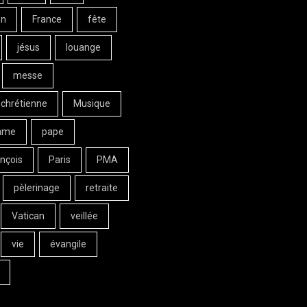
on
France
fête
jésus
louange
messe
 chrétienne
Musique
ame
pape
nçois
Paris
PMA
pèlerinage
retraite
Vatican
veillée
vie
évangile