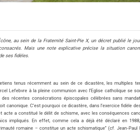
cône, au sein de la Fraternité Saint-Pie X, un décret publié le jou
onsacrés. Mais une note explicative précise la situation canon
de ses fidèles.
retiens tenus récemment au sein de ce dicastère, les multiples te
l Lefebvre à la pleine communion avec l’Eglise catholique se so
n des récentes consécrations épiscopales célébrées sans mandat 
roit canonique. C’est pourquoi ce dicastère, dans l’exercice fidèle de
cet acte a constitué le délit de schisme, avec les conséquences can
aïcs impliqués. En effet, comme cela a déjà été déclaré en 1988,
mauté romaine – constitue un acte schismatique” (cf. Jean-Paul II,