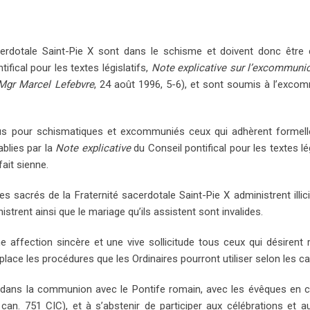
cerdotale Saint-Pie X sont dans le schisme et doivent donc être
ntifical pour les textes législatifs,
Note explicative sur l’excommuni
Mgr Marcel Lefebvre
, 24 août 1996, 5-6), et sont soumis à l’exco
tenus pour schismatiques et excommuniés ceux qui adhèrent formel
ablies par la
Note explicative
du Conseil pontifical pour les textes lé
fait sienne.
res sacrés de la Fraternité sacerdotale Saint-Pie X administrent illi
trent ainsi que le mariage qu’ils assistent sont invalides.
ne affection sincère et une vive sollicitude tous ceux qui désirent r
ce les procédures que les Ordinaires pourront utiliser selon les ca
es dans la communion avec le Pontife romain, avec les évêques e
; can. 751 CIC), et à s’abstenir de participer aux célébrations et au