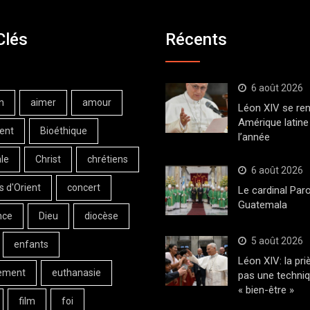
Clés
Récents
6 août 2026
n
aimer
amour
Léon XIV se ren
Amérique latine 
ent
Bioéthique
l’année
le
Christ
chrétiens
6 août 2026
s d'Orient
concert
Le cardinal Paro
Guatemala
nce
Dieu
diocèse
5 août 2026
enfants
Léon XIV: la pri
ement
euthanasie
pas une techni
« bien-être »
film
foi