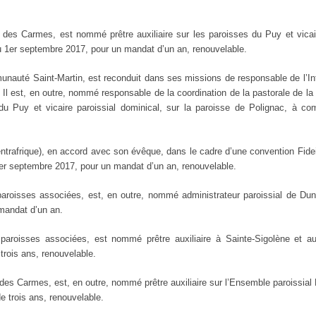
e des Carmes, est nommé prêtre auxiliaire sur les paroisses du Puy et vicair
u 1er septembre 2017, pour un mandat d’un an, renouvelable.
uté Saint-Martin, est reconduit dans ses missions de responsable de l’Int
Il est, en outre, nommé responsable de la coordination de la pastorale de la
 Puy et vicaire paroissial dominical, sur la paroisse de Polignac, à co
afrique), en accord avec son évêque, dans le cadre d’une convention Fide
1er septembre 2017, pour un mandat d’un an, renouvelable.
roisses associées, est, en outre, nommé administrateur paroissial de Dun
mandat d’un an.
roisses associées, est nommé prêtre auxiliaire à Sainte-Sigolène et a
rois ans, renouvelable.
e des Carmes, est, en outre, nommé prêtre auxiliaire sur l’Ensemble paroissia
 trois ans, renouvelable.