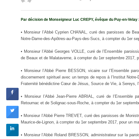
Par décision de Monseigneur Luc CREPY, évêque du Puy-en-Velay 
• Monsieur l’Abbé Cyprien CHANAL, curé des paroisses de Beaux
Notre-Dame-des-Apôtres-au-Pays-des-Sucs, à compter du 1er sep
• Monsieur l’Abbé Georges VOLLE, curé de l’Ensemble paroissi
de Beaux et de Malataverne, à compter du 1er septembre 2017, po
• Monsieur l’Abbé Pierre BESSON, vicaire sur l’Ensemble paro
discernement spirituel avec un temps de repos à l’Institut Notre
Fraternité bénédictine Cœur de Jésus, Source de Vie, à Sereys, 
• Monsieur l’Abbé Jean-Pierre ABRIAL, curé de l’Ensemble pa
Retournac et de Solignac-sous-Roche, à compter du 1er septembre
• Monsieur l’Abbé Pierre TREVET, curé des paroisses de Monistrol
Maurice-de-Lignon, à compter du 1er septembre 2017, pour un man
• Monsieur l’Abbé Roland BRESSON, administrateur sur la paroiss