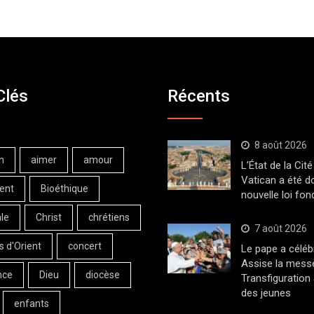
Clés
Récents
8 août 2026
n
aimer
amour
L’État de la Cité
Vatican a été d
ent
Bioéthique
nouvelle loi fo
le
Christ
chrétiens
7 août 2026
s d'Orient
concert
Le pape a céléb
Assise la messe
nce
Dieu
diocèse
Transfiguration
des jeunes
enfants