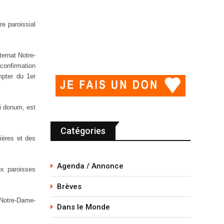
e paroissial
ernat Notre-
 confirmation
mpter du 1er
i donum, est
Catégories
ières et des
Agenda / Annonce
ux paroisses
Brèves
l Notre-Dame-
Dans le Monde