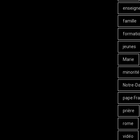
enseign
famille
formati
jeunes
Marie
minorité
Notre-D
pape Fra
prière
rome
vidéo