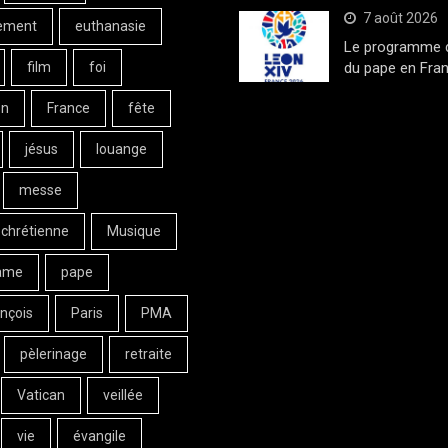
7 août 2026
ement
euthanasie
Le programme de
film
foi
du pape en Fran
on
France
fête
jésus
louange
messe
 chrétienne
Musique
ame
pape
nçois
Paris
PMA
pèlerinage
retraite
Vatican
veillée
vie
évangile