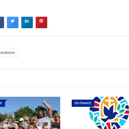
inations
CE
EN FRANCE