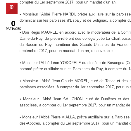
compter du 1er septembre 2017, pour un mandat d’un an.
• Monsieur l’Abbé Pierre NARDI, prêtre auxiliaire sur la paroiss
0
dominical sur les paroisses d’Espaly et de Solignac, à compter d
PARTAGES
• Don Régis MAUREL, en accord avec le modérateur de la Communa
Dame-du-Puy, de prêtre-référent des collège/lycée La Chartreuse. 
du Bassin du Puy, aumônier des Scouts Unitaires de France du
septembre 2017, pour un mandat d’un an, renouvelable.
• Monsieur l’Abbé Léon YOKOFELE du diocèse de Bosangoa (Centr
nommé prêtre auxiliaire sur les Paroisses du Puy, à compter du 
• Monsieur l’Abbé Jean-Claude MOREL, curé de Tence et des pa
paroisses associées, à compter du 1er septembre 2017, pour un 
• Monsieur l’Abbé Jean SALICHON, curé de Dunières et des pa
associées, à compter du 1er septembre 2017, pour un mandat de t
• Monsieur l’Abbé Pierre VIALLA, prêtre auxiliaire sur la Paroiss
des-Apôtres, à compter du 1er septembre 2017, pour un mandat de