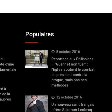
Populaires
8 octobre 2016
 du
Reportage aux Philippines
oté d’une
– “Guérir et non tuer” :
ndamentale
l’Eglise soutient le combat
du président contre la
drogue, mais pas ses
méthodes
ré à
 de la
12 octobre 2016
 auprès
Un nouveau saint français
: frère Salomon Leclercq