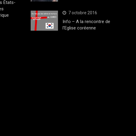
s États-
es
7 octobre 2016
rique
Info – A la rencontre de
l’Eglise coréenne