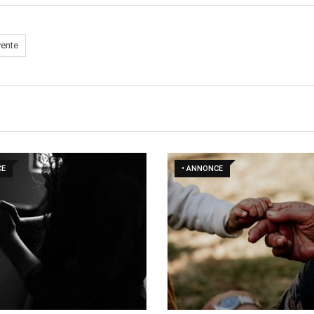
vente
CE
• ANNONCE