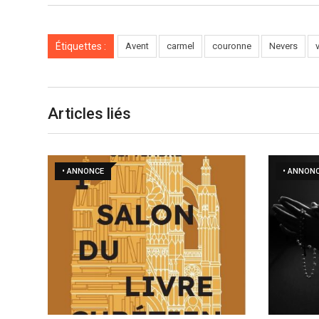
Étiquettes :
Avent
carmel
couronne
Nevers
Articles liés
• ANNONCE
• ANNON