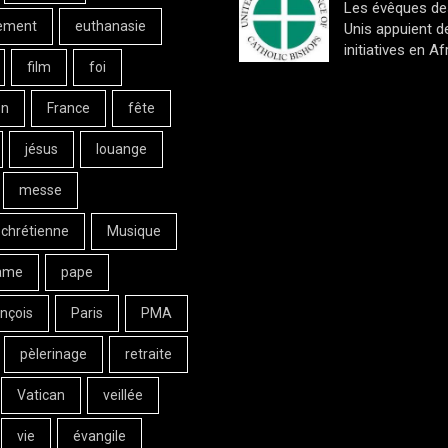
Les évêques de
ement
euthanasie
Unis appuient d
initiatives en Af
film
foi
on
France
fête
jésus
louange
messe
 chrétienne
Musique
ame
pape
nçois
Paris
PMA
pèlerinage
retraite
Vatican
veillée
vie
évangile