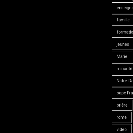
enseign
famille
formati
jeunes
Marie
minorité
Notre-D
pape Fra
prière
rome
vidéo