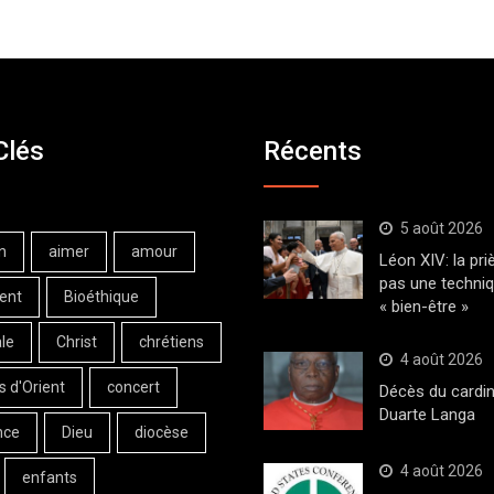
Clés
Récents
5 août 2026
n
aimer
amour
Léon XIV: la pri
pas une techni
ent
Bioéthique
« bien-être »
le
Christ
chrétiens
4 août 2026
s d'Orient
concert
Décès du cardin
Duarte Langa
nce
Dieu
diocèse
4 août 2026
enfants