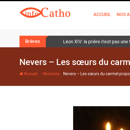
S
k
ACCUEIL
NOS A
i
p
t
o
Brèves
Léon XIV: la prière n’est pas une
c
o
n
Nevers – Les sœurs du carm
t
e
-
-
Accueil
• Annonce
Nevers – Les sœurs du carmel propo
n
t