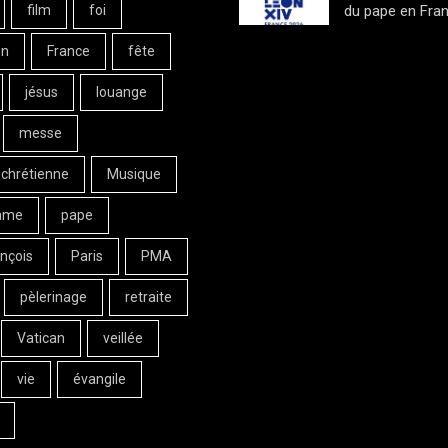
film
foi
du pape en Fran
on
France
fête
jésus
louange
messe
 chrétienne
Musique
ame
pape
nçois
Paris
PMA
pèlerinage
retraite
Vatican
veillée
vie
évangile