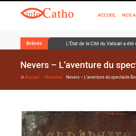
S
k
ACCUEIL
NOS A
i
p
t
o
Brèves
L’État de la Cité du Vatican a ét
c
o
n
Nevers – L’aventure du spec
t
e
-
-
Accueil
• Annonce
Nevers – L’aventure du spectacle Be
n
t