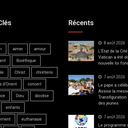
Clés
Récents
8 août 2026
n
aimer
amour
L’État de la Cité
Vatican a été d
ent
Bioéthique
nouvelle loi fo
le
Christ
chrétiens
7 août 2026
s d'Orient
concert
Le pape a céléb
Assise la messe
nce
Dieu
diocèse
Transfiguration
des jeunes
enfants
7 août 2026
ement
euthanasie
Le programme de