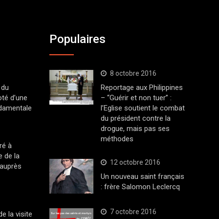
Populaires
8 octobre 2016
 du
Reportage aux Philippines
oté d’une
– “Guérir et non tuer” :
ndamentale
l’Eglise soutient le combat
du président contre la
drogue, mais pas ses
méthodes
ré à
 de la
12 octobre 2016
 auprès
Un nouveau saint français
: frère Salomon Leclercq
7 octobre 2016
 la visite