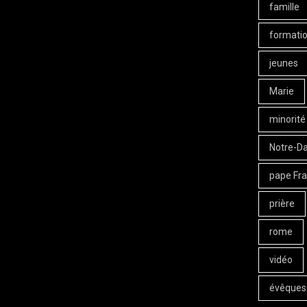
famille
formati
jeunes
Marie
minorité
Notre-D
pape Fra
prière
rome
vidéo
évêques