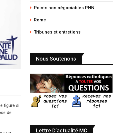
Points non négociables PNN
Rome
Tribunes et entretiens
Nous Soutenons
 figure si
èse de
Lettre D’actualité MC
our un