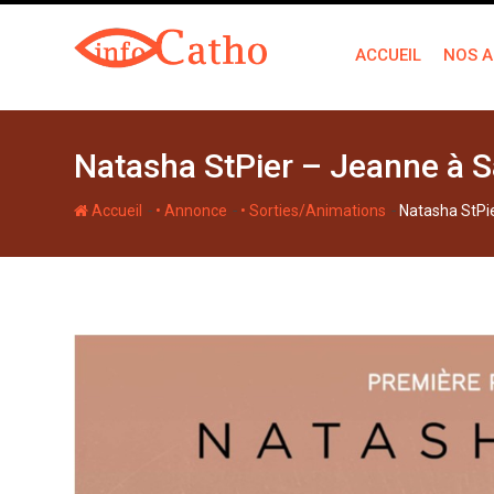
S
k
ACCUEIL
NOS A
i
p
t
o
Natasha StPier – Jeanne à S
c
o
-
-
-
Accueil
• Annonce
• Sorties/Animations
Natasha StPi
n
t
e
n
t