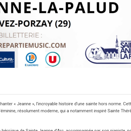
nter « Jeanne », l’incroyable histoire d’une sainte hors norme. Cette
 féminine, résolument moderne, qui a notamment inspiré Sainte Thér
ée héroïque de Sainte Jeanne d’Arc, accompagnée par son pianiste, p