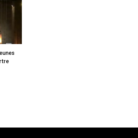
jeunes
rtre