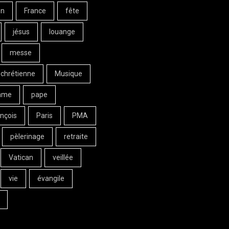
on
France
fête
jésus
louange
messe
 chrétienne
Musique
ame
pape
nçois
Paris
PMA
pèlerinage
retraite
Vatican
veillée
vie
évangile