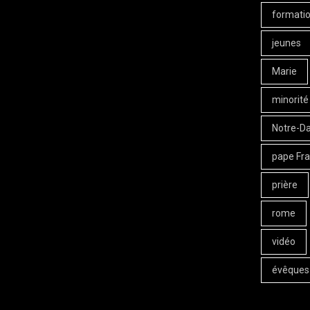
formati
jeunes
Marie
minorité
Notre-D
pape Fra
prière
rome
vidéo
évêques