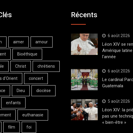
Clés
Récents
6 août 2026
n
aimer
amour
Léon XIV se ren
Amérique latine 
ent
Bioéthique
l’année
le
Christ
chrétiens
6 août 2026
s d'Orient
concert
Le cardinal Paro
Guatemala
nce
Dieu
diocèse
5 août 2026
enfants
Léon XIV: la pri
ement
euthanasie
pas une techni
« bien-être »
film
foi