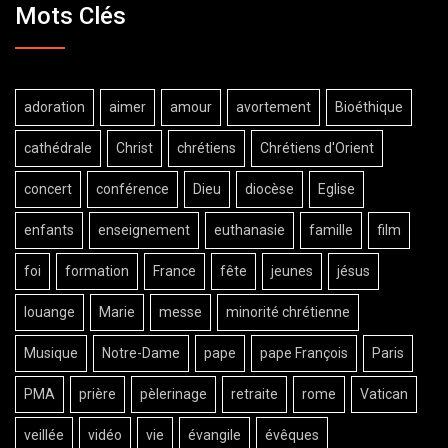
Mots Clés
adoration
aimer
amour
avortement
Bioéthique
cathédrale
Christ
chrétiens
Chrétiens d'Orient
concert
conférence
Dieu
diocèse
Eglise
enfants
enseignement
euthanasie
famille
film
foi
formation
France
fête
jeunes
jésus
louange
Marie
messe
minorité chrétienne
Musique
Notre-Dame
pape
pape François
Paris
PMA
prière
pèlerinage
retraite
rome
Vatican
veillée
vidéo
vie
évangile
évêques