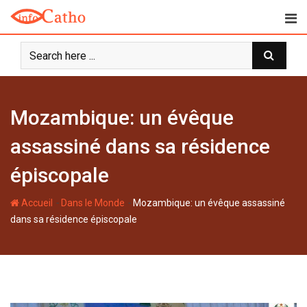
S
k
i
p
t
o
c
Mozambique: un évêque
o
n
assassiné dans sa résidence
t
épiscopale
e
n
-
-
Accueil
Dans le Monde
Mozambique: un évêque assassiné
t
dans sa résidence épiscopale