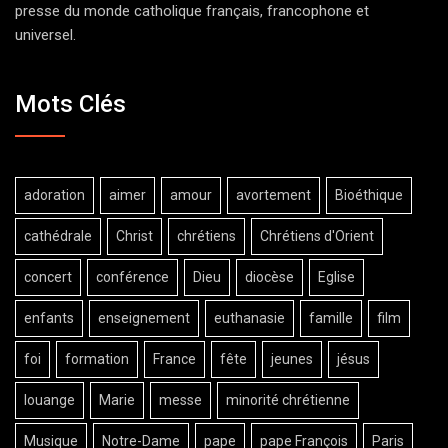
presse du monde catholique français, francophone et
universel.
Mots Clés
adoration
aimer
amour
avortement
Bioéthique
cathédrale
Christ
chrétiens
Chrétiens d'Orient
concert
conférence
Dieu
diocèse
Eglise
enfants
enseignement
euthanasie
famille
film
foi
formation
France
fête
jeunes
jésus
louange
Marie
messe
minorité chrétienne
Musique
Notre-Dame
pape
pape François
Paris