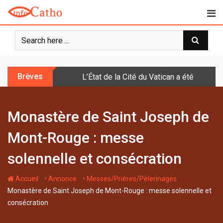
S
k
i
p
t
o
Brèves
L’État de la Cité du Vatican a été doté d
c
o
n
Monastère de Saint Joseph de
t
e
Mont-Rouge : messe
n
t
solennelle et consécration
-
-
-
Accueil
• Annonce
• Messes/Prières/Pèlerinages
Monastère de Saint Joseph de Mont-Rouge : messe solennelle et
consécration