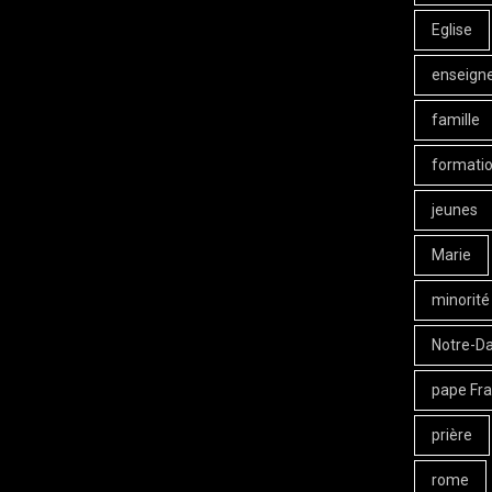
Eglise
enseign
famille
formati
jeunes
Marie
minorité
Notre-D
pape Fra
prière
rome