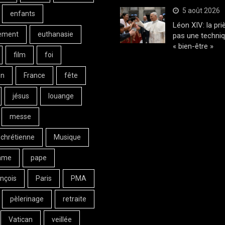
5 août 2026
enfants
Léon XIV: la pri
ement
euthanasie
pas une techni
« bien-être »
film
foi
on
France
fête
jésus
louange
messe
 chrétienne
Musique
ame
pape
nçois
Paris
PMA
pèlerinage
retraite
Vatican
veillée