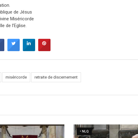
ation.
ublique de Jésus
divine Miséricorde
e de l’Eglise.
miséricorde
retraite de discernement
• NLQ