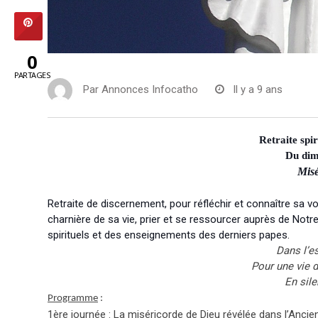
0
PARTAGES
Par
Annonces Infocatho
Il y a 9 ans
Retraite spi
Du dim
Misé
Retraite de discernement, pour réfléchir et connaître sa vo
charnière de sa vie, prier et se ressourcer auprès de Not
spirituels et des enseignements des derniers papes.
Dans l’es
Pour une vie 
En sile
Programme
:
1ère journée : La miséricorde de Dieu révélée dans l’Anci