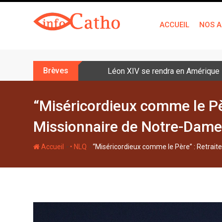
S
k
ACCUEIL
NOS A
i
p
t
o
Brèves
Léon XIV se rendra en Amérique la
c
o
n
“Miséricordieux comme le Pèr
t
Missionnaire de Notre-Dame
e
n
-
-
Accueil
• NLQ
“Miséricordieux comme le Père” : Retrait
t