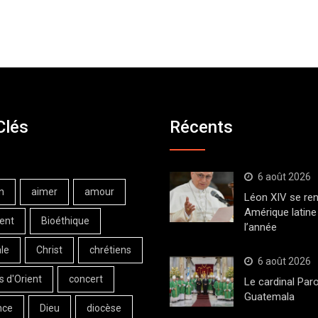
Clés
Récents
6 août 2026
n
aimer
amour
Léon XIV se ren
Amérique latine 
ent
Bioéthique
l’année
le
Christ
chrétiens
6 août 2026
s d'Orient
concert
Le cardinal Paro
Guatemala
nce
Dieu
diocèse