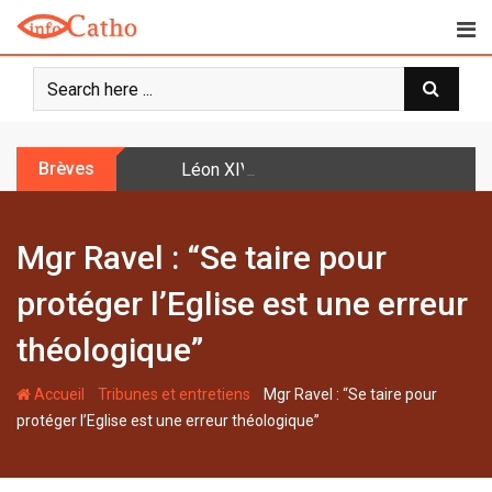
S
k
i
p
t
o
Brèves
Léon XIV: la prière n’est pas une techniq
c
o
n
Mgr Ravel : “Se taire pour
t
e
protéger l’Eglise est une erreur
n
t
théologique”
-
-
Accueil
Tribunes et entretiens
Mgr Ravel : “Se taire pour
protéger l’Eglise est une erreur théologique”