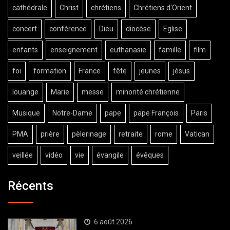
cathédrale
Christ
chrétiens
Chrétiens d'Orient
concert
conférence
Dieu
diocèse
Eglise
enfants
enseignement
euthanasie
famille
film
foi
formation
France
fête
jeunes
jésus
louange
Marie
messe
minorité chrétienne
Musique
Notre-Dame
pape
pape François
Paris
PMA
prière
pèlerinage
retraite
rome
Vatican
veillée
vidéo
vie
évangile
évêques
Récents
6 août 2026