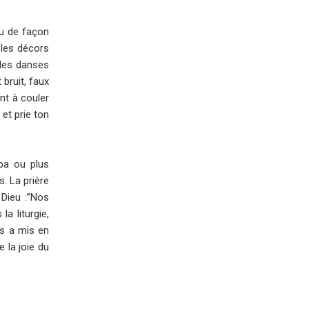
eu de façon
 les décors
s les danses
 bruit, faux
nt à couler
 et prie ton
pa ou plus
. La prière
 Dieu :”Nos
a liturgie,
es a mis en
 la joie du