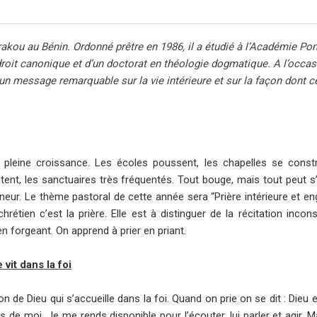
u Bénin. Ordonné prêtre en 1986, il a étudié à l’Académie Pont
 droit canonique et d’un doctorat en théologie dogmatique. A l’occas
un message remarquable sur la vie intérieure et sur la façon dont ce
pleine croissance. Les écoles poussent, les chapelles se constru
ent, les sanctuaires très fréquentés. Tout bouge, mais tout peut s’
eigneur. Le thème pastoral de cette année sera “Prière intérieure et e
tien c’est la prière. Elle est à distinguer de la récitation incon
n forgeant. On apprend à prier en priant.
vit dans la foi
n de Dieu qui s’accueille dans la foi. Quand on prie on se dit : Dieu 
s de moi. Je me rends disponible pour l’écouter, lui parler et agir. M