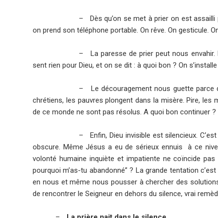
–
Dès qu’on se met à prier on est assailli p
on prend son téléphone portable. On rêve. On gesticule. On 
–
La paresse de prier peut nous envahir.
sent rien pour Dieu, et on se dit : à quoi bon ? On s’instal
–
Le découragement nous guette parce q
chrétiens, les pauvres plongent dans la misère. Pire, les
de ce monde ne sont pas résolus. A quoi bon continuer ?
– Enfin, Dieu invisible est silencieux. C’est
obscure. Même Jésus a eu de sérieux ennuis à ce niveau 
volonté humaine inquiète et impatiente ne coïncide pas t
pourquoi m’as-tu abandonné” ? La grande tentation c’est d
en nous et même nous pousser à chercher des solutions ra
de rencontrer le Seigneur en dehors du silence, vrai remèd
–
La prière nait dans le silence