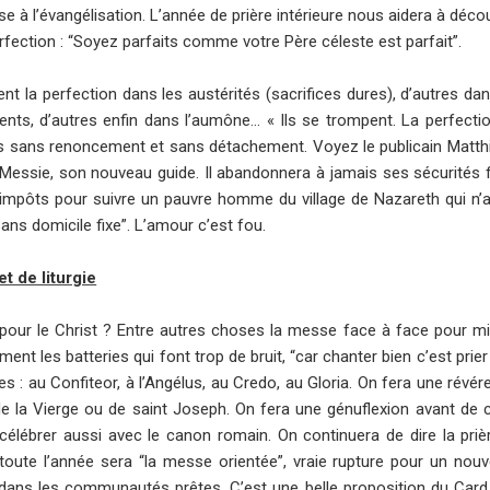
 à l’évangélisation. L’année de prière intérieure nous aidera à décou
erfection : “Soyez parfaits comme votre Père céleste est parfait”.
t la perfection dans les austérités (sacrifices dures), d’autres dans
nts, d’autres enfin dans l’aumône… « Ils se trompent. La perfecti
s sans renoncement et sans détachement. Voyez le publicain Matthieu
 Messie, son nouveau guide. Il abandonnera à jamais ses sécurités f
d’impôts pour suivre un pauvre homme du village de Nazareth qui n
ans domicile fixe”. L’amour c’est fou.
t de liturgie
pour le Christ ? Entre autres choses la messe face à face pour m
nt les batteries qui font trop de bruit, “car chanter bien c’est prier
es : au Confiteor, à l’Angélus, au Credo, au Gloria. On fera une révé
 de la Vierge ou de saint Joseph. On fera une génuflexion avant de
élébrer aussi avec le canon romain. On continuera de dire la priè
oute l’année sera “la messe orientée”, vraie rupture pour un nou
nt, dans les communautés prêtes. C’est une belle proposition du Car