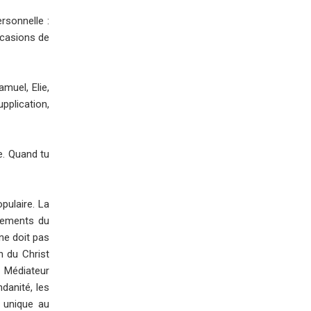
rsonnelle :
occasions de
muel, Elie,
upplication,
e. Quand tu
pulaire. La
ncements du
ne doit pas
n du Christ
e Médiateur
danité, les
t unique au