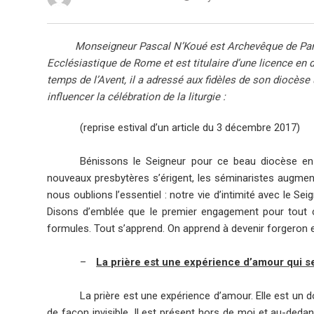
Monseigneur Pascal N’Koué est Archevêque de Parakou a
Ecclésiastique de Rome et est titulaire d’une licence en
temps de l’Avent, il a adressé aux fidèles de son diocèse 
influencer la célébration de la liturgie :
(reprise estival d’un article du 3 décembre 2017)
Bénissons le Seigneur pour ce beau diocèse en 
nouveaux presbytères s’érigent, les séminaristes augment
nous oublions l’essentiel : notre vie d’intimité avec le S
Disons d’emblée que le premier engagement pour tout chré
formules. Tout s’apprend. On apprend à devenir forgeron e
–
La prière est une expérience d’amour qui se 
La prière est une expérience d’amour. Elle est un do
de façon invisible. Il est présent hors de moi et au-dedan