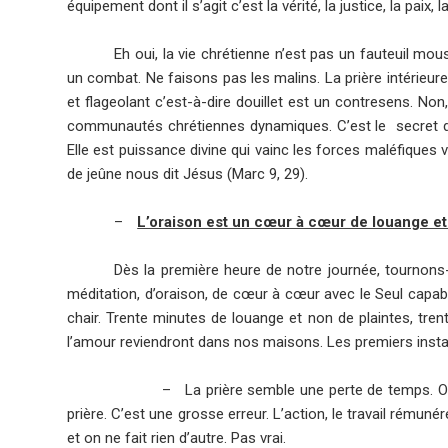
équipement dont il s’agit c’est la vérité, la justice, la paix, l
Eh oui, la vie chrétienne n’est pas un fauteuil mou
un combat. Ne faisons pas les malins. La prière intérieur
et flageolant c’est-à-dire douillet est un contresens.
Non,
communautés chrétiennes dynamiques. C’est le secret des 
Elle est puissance divine qui vainc les forces maléfiques vi
de jeûne nous dit Jésus (Marc 9, 29).
–
L’oraison est un cœur à cœur de louange et
Dès la première heure de notre journée, tournons-n
méditation, d’oraison, de cœur à cœur avec le Seul capa
chair. Trente minutes de louange et non de plaintes, tren
l’amour reviendront dans nos maisons. Les premiers instant
–
La prière semble une perte de temps. O
prière. C’est une grosse erreur. L’action, le travail rémun
et on ne fait rien d’autre. Pas vrai.