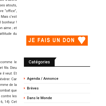
ses atouts,
re “office”,
. Mais c’est
el bonheur !
n aime ; et
attitude du
Catégories
t comme le
 fils. Dieu
il veut. Et
Agenda / Annonce
évérer. Car
homme de la
Brèves
 combat que
 contre les
Dans le Monde
6, 14). Cet