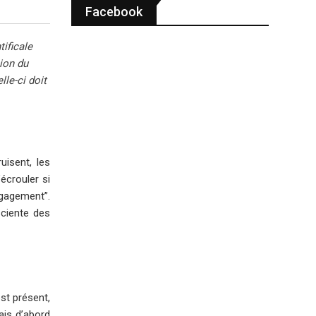
Facebook
ificale
ion du
lle-ci doit
isent, les
écrouler si
ngagement”.
sciente des
est présent,
ais d’abord