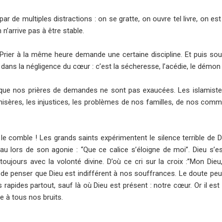
ar de multiples distractions : on se gratte, on ouvre tel livre, on est 
n’arrive pas à être stable.
 Prier à la même heure demande une certaine discipline. Et puis so
le dans la négligence du cœur : c’est la sécheresse, l’acédie, le démon
ue nos prières de demandes ne sont pas exaucées. Les islamistes
 misères, les injustices, les problèmes de nos familles, de nos com
 le comble ! Les grands saints expérimentent le silence terrible de Di
lors de son agonie : “Que ce calice s’éloigne de moi”. Dieu s’es
oujours avec la volonté divine. D’où ce cri sur la croix :”Mon Die
e penser que Dieu est indifférent à nos souffrances. Le doute peut 
pides partout, sauf là où Dieu est présent : notre cœur. Or il est
e à tous nos bruits.