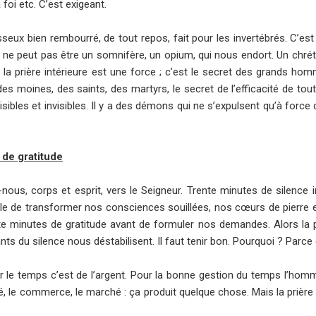
a foi etc. C’est exigeant.
sseux bien rembourré, de tout repos, fait pour les invertébrés. C’est
e ne peut pas être un somnifère, un opium, qui nous endort. Un chrét
 la prière intérieure est une force ; c’est le secret des grands ho
moines, des saints, des martyrs, le secret de l’efficacité de tout
sibles et invisibles. Il y a des démons qui ne s’expulsent qu’à force 
 de gratitude
ous, corps et esprit, vers le Seigneur. Trente minutes de silence in
ble de transformer nos consciences souillées, nos cœurs de pierre
te minutes de gratitude avant de formuler nos demandes. Alors la pai
s du silence nous déstabilisent. Il faut tenir bon. Pourquoi ? Parce 
r le temps c’est de l’argent. Pour la bonne gestion du temps l’homm
éré, le commerce, le marché : ça produit quelque chose. Mais la prière