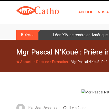
S
k
ACCUEIL
NOS A
i
p
t
o
Brèves
Léon XIV se rendra en Amérique la
c
o
n
Mgr Pascal N’Koué : Prière i
t
e
-
-
Accueil
• Doctrine / Formation
Mgr Pascal N’Koué : Priè
n
t
Par
Jean Avesnes
Il y a 9 ans