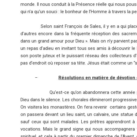
monde. Il nous conduit à la Présence réelle qui nous pousse
qui n’a qu’un souci : le bonheur de l’Homme à travers la p
Selon saint François de Sales, il y en a qui placen
d’autres encore dans la fréquente réception des sacreme
dans un grand amour pour Dieu ». Mais on n’y parvient pa
un repas d’adieu en invitant tous ses amis à découvrir le
son poste juteux et le puissant réseau des collecteurs 
pas d’endroit où reposer sa tête. Jésus était comme un “s
–
Résolutions en matière de dévotion e
Qu’est-ce qu’on abandonnera cette année 
Dieu dans le silence. Les chorales élimineront progressiveme
On visitera les monastères. On fera revenir certains gest
on passera devant un lieu saint, un calvaire, une statue
sauf ceux qui sont malades. Les prêtres apprendront à c
vocations. Mais le grand signe qui nous accompagnera t
spirituel, et cela à partir du premier dimanche de l’Ave