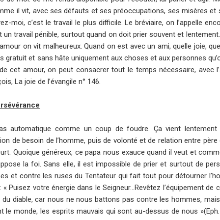
comme il vit, avec ses défauts et ses préoccupations, ses misères et 
oi, c’est le travail le plus difficile. Le bréviaire, on l’appelle enco
est un travail pénible, surtout quand on doit prier souvent et lentement
ns amour on vit malheureux. Quand on est avec un ami, quelle joie, qu
s gratuit et sans hâte uniquement aux choses et aux personnes qu’o
tir de cet amour, on peut consacrer tout le temps nécessaire, avec l’
ois, La joie de l’évangile n° 146.
persévérance
t pas automatique comme un coup de foudre. Ça vient lentemen
n de besoin de l’homme, puis de volonté et de relation entre père et
 meurt. Quoique généreux, ce papa nous exauce quand il veut et comme 
ppose la foi. Sans elle, il est impossible de prier et surtout de pers
s et contre les ruses du Tentateur qui fait tout pour détourner l’
 : « Puisez votre énergie dans le Seigneur…Revêtez l’équipement de
 du diable, car nous ne nous battons pas contre les hommes, mais
nt le monde, les esprits mauvais qui sont au-dessus de nous »(Eph. 