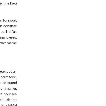
vrir le Dieu
 l’oraison,
on consiste
. Il a fait
inancières,
’avait même
ieux goûter
 deux fois”.
rence quand
 communier,
re pour les
veau départ
d. R. SARAH