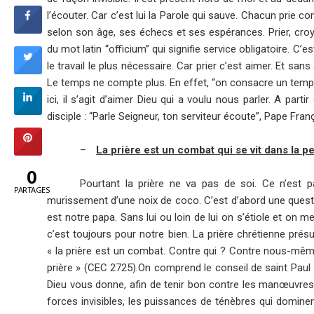
l’écouter. Car c’est lui la Parole qui sauve. Chacun prie 
selon son âge, ses échecs et ses espérances. Prier, croyez-m
du mot latin “officium” qui signifie service obligatoire. C’
le travail le plus nécessaire. Car prier c’est aimer. Et sa
Le temps ne compte plus. En effet, “on consacre un temp
ici, il s’agit d’aimer Dieu qui a voulu nous parler. A par
disciple : “Parle Seigneur, ton serviteur écoute”, Pape Franç
–
La prière est un combat qui se vit dans la 
0
Pourtant la prière ne va pas de soi. Ce n’es
PARTAGES
murissement d’une noix de coco. C’est d’abord une questio
est notre papa. Sans lui ou loin de lui on s’étiole et on
c’est toujours pour notre bien. La prière chrétienne présu
« la prière est un combat. Contre qui ? Contre nous-même
prière » (CEC 2725).On comprend le conseil de saint Paul
Dieu vous donne, afin de tenir bon contre les manœuvres
forces invisibles, les puissances de ténèbres qui domine