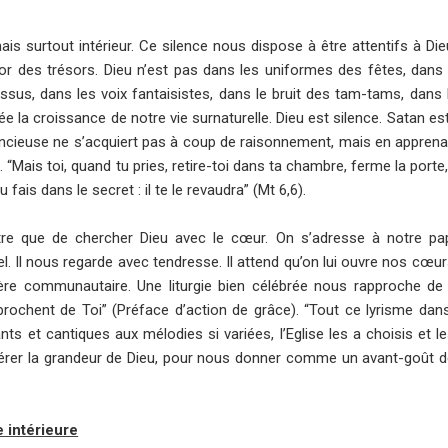
mais surtout intérieur. Ce silence nous dispose à être attentifs à Di
sor des trésors. Dieu n’est pas dans les uniformes des fêtes, dans
n tissus, dans les voix fantaisistes, dans le bruit des tam-tams, dan
 la croissance de notre vie surnaturelle. Dieu est silence. Satan est
silencieuse ne s’acquiert pas à coup de raisonnement, mais en apprena
“Mais toi, quand tu pries, retire-toi dans ta chambre, ferme la porte,
fais dans le secret : il te le revaudra” (Mt 6,6).
utre que de chercher Dieu avec le cœur. On s’adresse à notre pa
. Il nous regarde avec tendresse. Il attend qu’on lui ouvre nos cœurs
prière communautaire. Une liturgie bien célébrée nous rapproche de
rochent de Toi” (Préface d’action de grâce). “Tout ce lyrisme dans l
s et cantiques aux mélodies si variées, l’Eglise les a choisis et l
érer la grandeur de Dieu, pour nous donner comme un avant-goût de
 intérieure