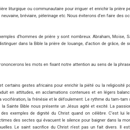
ère liturgique ou communautaire pour irriguer et enrichir la prière pe
, neuvaine, bréviaire, pèlerinage etc. Nous éviterons d’en faire des 
exemples d’hommes de prière y sont nombreux. Abraham, Moïse, Sa
distinguer dans la Bible la prière de louange, d’action de grâce, de s
.
ononcerons les mots en fixant notre attention au sens de la phras
 certains gestes africains pour enrichir la piété ou la religiosité po
raduit en attitudes, en acclamations contenues et en légers bala
a vocifération, la frénésie et le défoulement. Le rythme du tam-tam 
art, la Sainte Bible nous présente un Jésus agité et excité. La passio
 des exemples de dignité du Christ quand on célèbre. C’est lui l
victimes des sectes qui évacuent le silence pour baigner dans la mon
nuelles. Le saint sacrifice du Christ n’est pas un fait divers. Il es