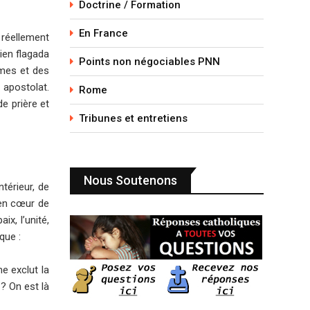
Doctrine / Formation
En France
 réellement
ien flagada
Points non négociables PNN
mmes et des
 apostolat.
Rome
de prière et
Tribunes et entretiens
Nous Soutenons
térieur, de
 en cœur de
x, l’unité,
que :
e exclut la
 ? On est là