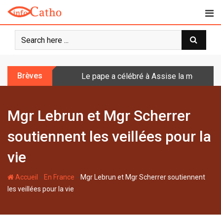
S
k
i
p
t
o
Brèves
Le pape a célébré à Assise la messe de 
c
o
n
Mgr Lebrun et Mgr Scherrer
t
e
soutiennent les veillées pour la
n
t
vie
-
-
Accueil
En France
Mgr Lebrun et Mgr Scherrer soutiennent
les veillées pour la vie