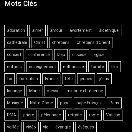
Mots Clés
adoration
aimer
amour
avortement
Bioéthique
cathédrale
Christ
chrétiens
Chrétiens d'Orient
concert
conférence
Dieu
diocèse
Eglise
enfants
enseignement
euthanasie
famille
film
foi
formation
France
fête
jeunes
jésus
louange
Marie
messe
minorité chrétienne
Musique
Notre-Dame
pape
pape François
Paris
PMA
prière
pèlerinage
retraite
rome
Vatican
veillée
vidéo
vie
évangile
évêques