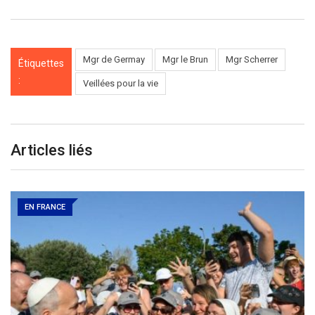
Mgr de Germay
Mgr le Brun
Mgr Scherrer
Étiquettes
:
Veillées pour la vie
Articles liés
EN FRANCE