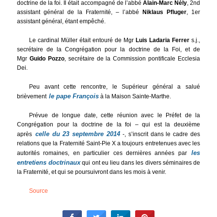
doctrine de la foi. Il était accompagné de l’abbé
Alain-Marc Nély
, 2nd
assistant général de la Fraternité, – l’abbé
Niklaus Pfluger
, 1er
assistant général, étant empêché.
Le cardinal Müller était entouré de Mgr
Luis Ladaria Ferrer
s.j.,
secrétaire de la Congrégation pour la doctrine de la Foi, et de
Mgr
Guido Pozzo
, secrétaire de la Commission pontificale Ecclesia
Dei.
Peu avant cette rencontre, le Supérieur général a salué
le pape François
brièvement
à la Maison Sainte-Marthe.
Prévue de longue date, cette réunion avec le Préfet de la
Congrégation pour la doctrine de la foi – qui est la deuxième
celle du 23 septembre 2014
après
-, s’inscrit dans le cadre des
relations que la Fraternité Saint-Pie X a toujours entretenues avec les
les
autorités romaines, en particulier ces dernières années par
entretiens doctrinaux
qui ont eu lieu dans les divers séminaires de
la Fraternité, et qui se poursuivront dans les mois à venir.
Source