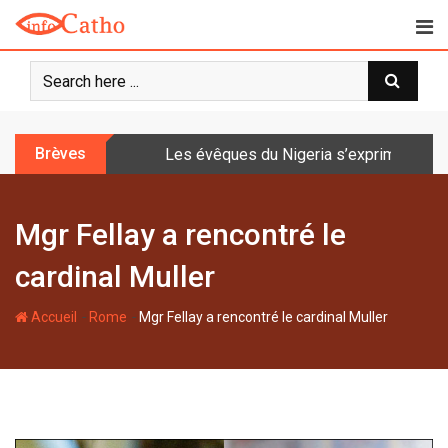
S
k
i
p
t
o
Brèves
Les évêques du Nigeria s’expriment sur 
c
o
n
Mgr Fellay a rencontré le
t
e
cardinal Muller
n
t
-
-
Accueil
Rome
Mgr Fellay a rencontré le cardinal Muller