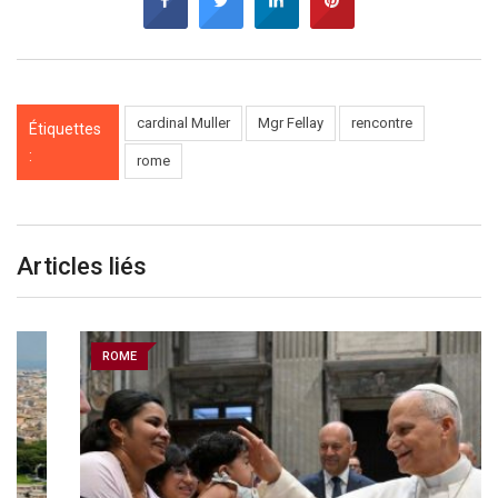
cardinal Muller
Mgr Fellay
rencontre
Étiquettes
:
rome
Articles liés
ROME