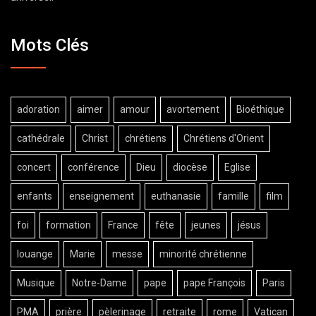
Mots Clés
adoration
aimer
amour
avortement
Bioéthique
cathédrale
Christ
chrétiens
Chrétiens d'Orient
concert
conférence
Dieu
diocèse
Eglise
enfants
enseignement
euthanasie
famille
film
foi
formation
France
fête
jeunes
jésus
louange
Marie
messe
minorité chrétienne
Musique
Notre-Dame
pape
pape François
Paris
PMA
prière
pèlerinage
retraite
rome
Vatican