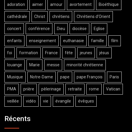
adoration
aimer
amour
avortement
Bioéthique
cathédrale
Christ
chrétiens
Chrétiens d'Orient
concert
conférence
Dieu
diocèse
Eglise
enfants
enseignement
euthanasie
famille
film
foi
formation
France
fête
jeunes
jésus
louange
Marie
messe
minorité chrétienne
Musique
Notre-Dame
pape
pape François
Paris
PMA
prière
pèlerinage
retraite
rome
Vatican
veillée
vidéo
vie
évangile
évêques
Récents