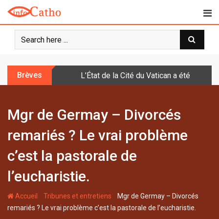
S
k
i
p
t
o
Brèves
L’État de la Cité du Vatican a été doté d
c
o
n
Mgr de Germay – Divorcés
t
e
remariés ? Le vrai problème
n
t
c’est la pastorale de
l’eucharistie.
-
-
Accueil
Tribunes et entretiens
Mgr de Germay – Divorcés
remariés ? Le vrai problème c’est la pastorale de l’eucharistie.