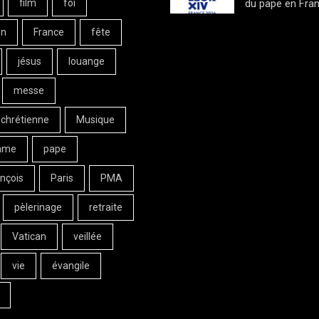
film
foi
du pape en Fran
on
France
fête
jésus
louange
messe
 chrétienne
Musique
ame
pape
nçois
Paris
PMA
pèlerinage
retraite
Vatican
veillée
vie
évangile