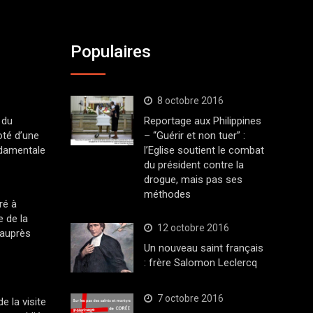
Populaires
8 octobre 2016
 du
Reportage aux Philippines
oté d’une
– “Guérir et non tuer” :
ndamentale
l’Eglise soutient le combat
du président contre la
drogue, mais pas ses
méthodes
ré à
 de la
12 octobre 2016
 auprès
Un nouveau saint français
: frère Salomon Leclercq
7 octobre 2016
 la visite