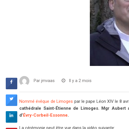
Par
jmvaas
Il y a 2 mois
Nommé évêque de Limoges
par le pape Léon XIV le 8 avri
cathédrale Saint-Étienne de Limoges. Mgr Aubert 
d’
Évry-Corbeil-Essonne
.
La cérémonie peut être vue dans la vidéo suivante: