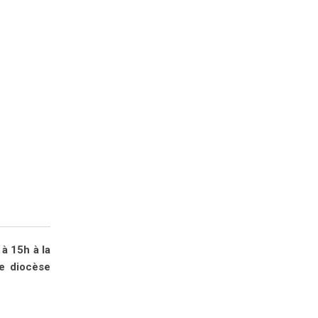
à 15h à la
e diocèse