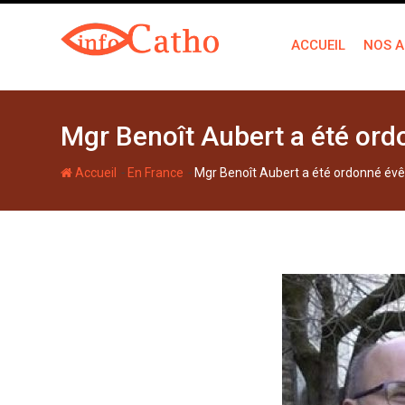
S
k
ACCUEIL
NOS A
i
p
t
o
Mgr Benoît Aubert a été or
c
o
-
-
Accueil
En France
Mgr Benoît Aubert a été ordonné év
n
t
e
n
t