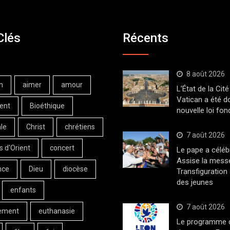
Clés
Récents
8 août 2026
n
aimer
amour
L’État de la Cité
Vatican a été d
ent
Bioéthique
nouvelle loi fo
le
Christ
chrétiens
7 août 2026
s d'Orient
concert
Le pape a céléb
Assise la messe
nce
Dieu
diocèse
Transfiguration
des jeunes
enfants
7 août 2026
ement
euthanasie
Le programme de