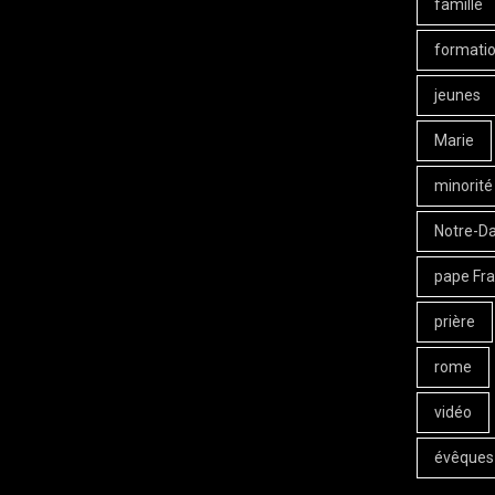
famille
formati
jeunes
Marie
minorité
Notre-D
pape Fra
prière
rome
vidéo
évêques