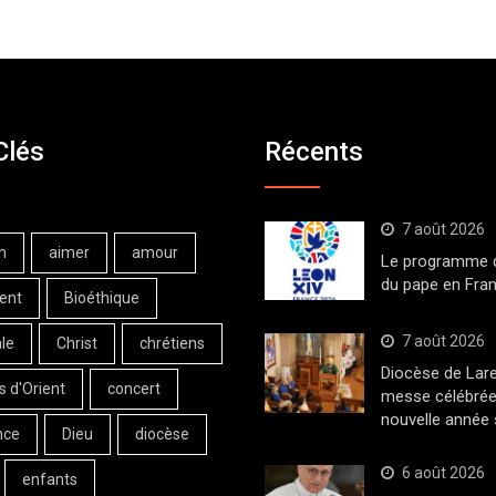
Clés
Récents
7 août 2026
n
aimer
amour
Le programme de
du pape en Fran
ent
Bioéthique
7 août 2026
le
Christ
chrétiens
Diocèse de Lar
s d'Orient
concert
messe célébrée
nouvelle année 
nce
Dieu
diocèse
6 août 2026
enfants