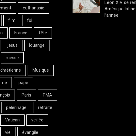
Léon XIV se ren
ement
euthanasie
Amérique latine 
l’année
film
foi
on
France
fête
jésus
louange
messe
 chrétienne
Musique
ame
pape
nçois
Paris
PMA
pèlerinage
retraite
Vatican
veillée
vie
évangile