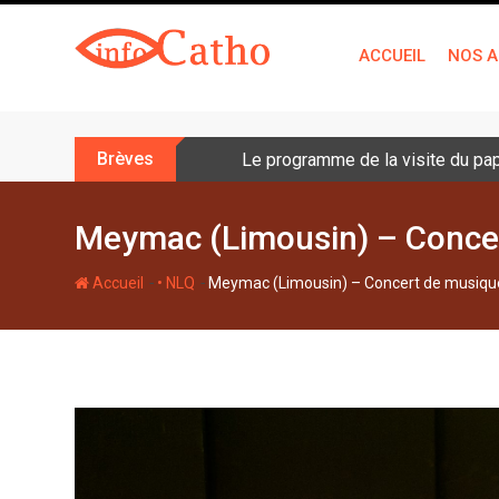
S
k
ACCUEIL
NOS A
i
p
t
o
Brèves
Le programme de la visite du pa
c
o
n
Meymac (Limousin) – Conce
t
e
-
-
Accueil
• NLQ
Meymac (Limousin) – Concert de musiqu
n
t