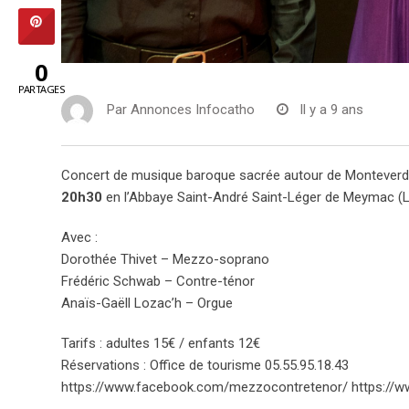
0
PARTAGES
Par
Annonces Infocatho
Il y a 9 ans
Concert de musique baroque sacrée autour de Monteverdi 
20h30
en l’Abbaye Saint-André Saint-Léger de Meymac (L
Avec :
Dorothée Thivet – Mezzo-soprano
Frédéric Schwab – Contre-ténor
Anaïs-Gaëll Lozac’h – Orgue
Tarifs : adultes 15€ / enfants 12€
Réservations : Office de tourisme 05.55.95.18.43
https://www.facebook.com/mezzocontretenor/ https://