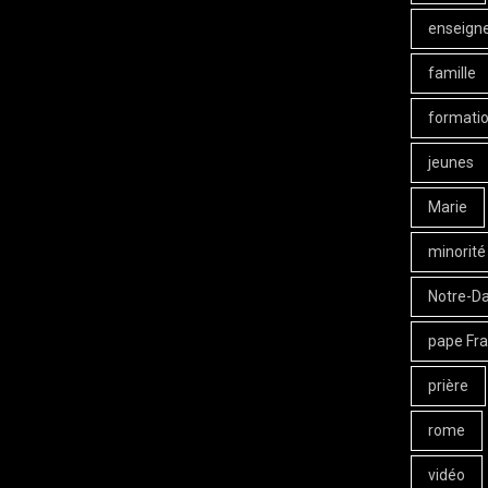
enseign
famille
formati
jeunes
Marie
minorité
Notre-D
pape Fra
prière
rome
vidéo