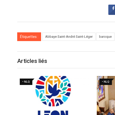
Étiquettes :
Abbaye Saint-André Saint-Léger
baroque
Articles liés
• NLQ
• NLQ