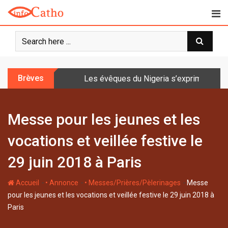
S
k
i
p
t
o
Brèves
Les évêques du Nigeria s’expriment sur 
c
o
n
Messe pour les jeunes et les
t
e
vocations et veillée festive le
n
t
29 juin 2018 à Paris
-
-
-
Accueil
• Annonce
• Messes/Prières/Pèlerinages
Messe
pour les jeunes et les vocations et veillée festive le 29 juin 2018 à
Paris