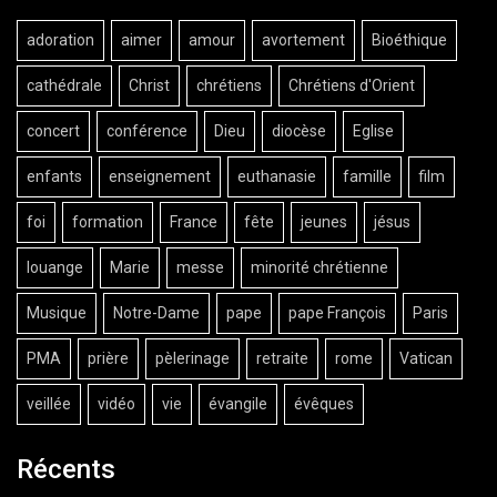
adoration
aimer
amour
avortement
Bioéthique
cathédrale
Christ
chrétiens
Chrétiens d'Orient
concert
conférence
Dieu
diocèse
Eglise
enfants
enseignement
euthanasie
famille
film
foi
formation
France
fête
jeunes
jésus
louange
Marie
messe
minorité chrétienne
Musique
Notre-Dame
pape
pape François
Paris
PMA
prière
pèlerinage
retraite
rome
Vatican
veillée
vidéo
vie
évangile
évêques
Récents