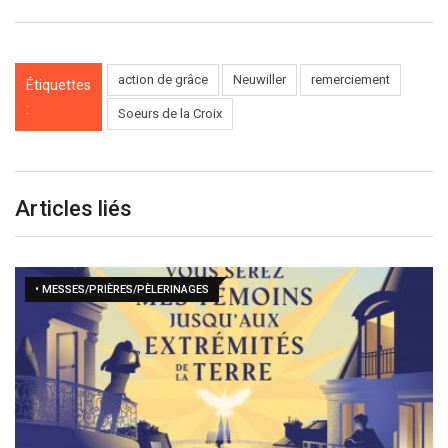
action de grâce
Neuwiller
remerciement
Étiquettes
:
Soeurs de la Croix
Articles liés
• MESSES/PRIÈRES/PÈLERINAGES