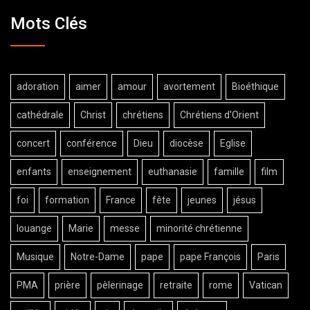
Mots Clés
adoration
aimer
amour
avortement
Bioéthique
cathédrale
Christ
chrétiens
Chrétiens d'Orient
concert
conférence
Dieu
diocèse
Eglise
enfants
enseignement
euthanasie
famille
film
foi
formation
France
fête
jeunes
jésus
louange
Marie
messe
minorité chrétienne
Musique
Notre-Dame
pape
pape François
Paris
PMA
prière
pèlerinage
retraite
rome
Vatican