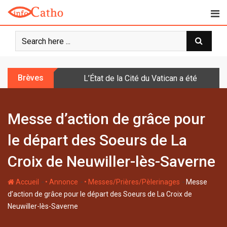
S
k
i
p
t
o
Brèves
L’État de la Cité du Vatican a été doté d
c
o
n
Messe d’action de grâce pour
t
e
le départ des Soeurs de La
n
t
Croix de Neuwiller-lès-Saverne
-
-
-
Accueil
• Annonce
• Messes/Prières/Pèlerinages
Messe
d’action de grâce pour le départ des Soeurs de La Croix de
Neuwiller-lès-Saverne