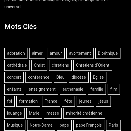
universel.
Mots Clés
adoration
aimer
amour
avortement
Bioéthique
cathédrale
Christ
chrétiens
Chrétiens d'Orient
concert
conférence
Dieu
diocèse
Eglise
enfants
enseignement
euthanasie
famille
film
foi
formation
France
fête
jeunes
jésus
louange
Marie
messe
minorité chrétienne
Musique
Notre-Dame
pape
pape François
Paris