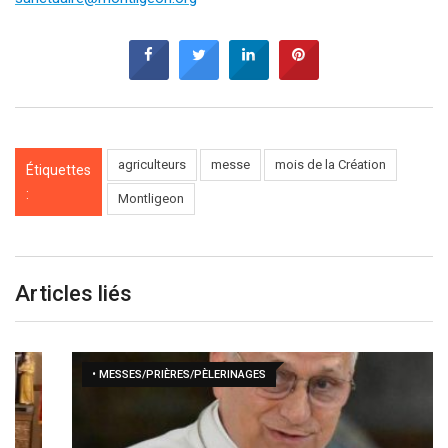
agriculteurs
messe
mois de la Création
Étiquettes
:
Montligeon
Articles liés
• MESSES/PRIÈRES/PÈLERINAGES