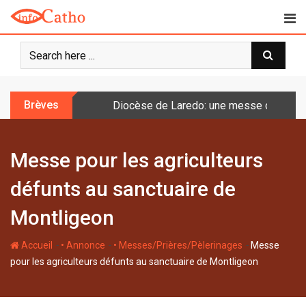
S
k
i
p
t
o
Brèves
Diocèse de Laredo: une messe célébrée 
c
o
n
Messe pour les agriculteurs
t
e
défunts au sanctuaire de
n
t
Montligeon
-
-
-
Accueil
• Annonce
• Messes/Prières/Pèlerinages
Messe
pour les agriculteurs défunts au sanctuaire de Montligeon