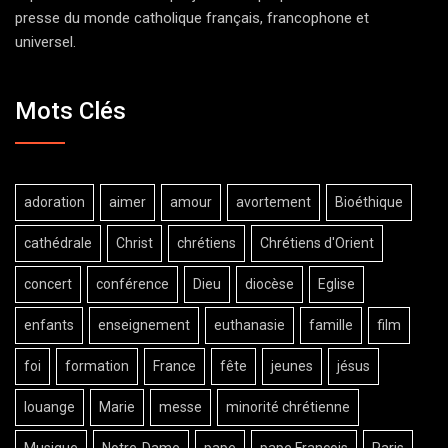
presse du monde catholique français, francophone et
universel.
Mots Clés
adoration
aimer
amour
avortement
Bioéthique
cathédrale
Christ
chrétiens
Chrétiens d'Orient
concert
conférence
Dieu
diocèse
Eglise
enfants
enseignement
euthanasie
famille
film
foi
formation
France
fête
jeunes
jésus
louange
Marie
messe
minorité chrétienne
Musique
Notre-Dame
pape
pape François
Paris