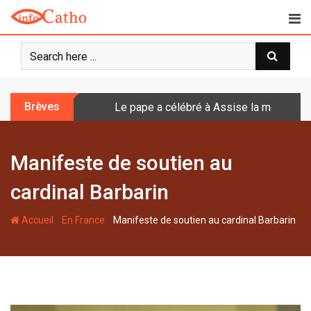
S
k
i
p
t
o
Brèves
Le pape a célébré à Assise la messe de 
c
o
n
Manifeste de soutien au
t
e
cardinal Barbarin
n
t
-
-
Accueil
En France
Manifeste de soutien au cardinal Barbarin