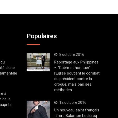
Populaires
8 octobre 2016
 du
Reportage aux Philippines
oté d’une
– “Guérir et non tuer” :
ndamentale
l’Eglise soutient le combat
du président contre la
drogue, mais pas ses
méthodes
ré à
 de la
12 octobre 2016
 auprès
Un nouveau saint français
: frère Salomon Leclercq