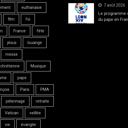
7 août 2026
ement
euthanasie
Le programme de
film
foi
du pape en Fran
on
France
fête
jésus
louange
messe
 chrétienne
Musique
ame
pape
nçois
Paris
PMA
pèlerinage
retraite
Vatican
veillée
vie
évangile