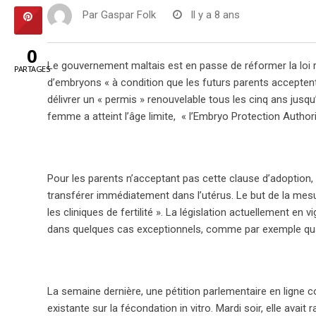
Par
Gaspar Folk
Il y a 8 ans
0
Le gouvernement maltais est en passe de réformer la loi ré
PARTAGES
d’embryons « à condition que les futurs parents accepten
délivrer un « permis » renouvelable tous les cinq ans jusqu
femme a atteint l’âge limite, « l’Embryo Protection Autho
Pour les parents n’acceptant pas cette clause d’adoption, 
transférer immédiatement dans l’utérus. Le but de la mes
les cliniques de fertilité ». La législation actuellement 
dans quelques cas exceptionnels, comme par exemple quand
La semaine dernière, une pétition parlementaire en ligne c
existante sur la fécondation in vitro. Mardi soir, elle avai