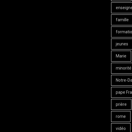
enseign
famille
formati
jeunes
Marie
minorité
Notre-D
pape Fra
prière
rome
vidéo