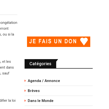
congélation
erront
, ou si la
 et les
Catégories
lent dans
, sauf
Agenda / Annonce
Brèves
ier la loi
Dans le Monde