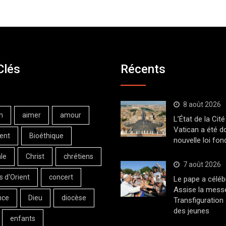
Clés
Récents
8 août 2026
n
aimer
amour
L’État de la Cité
Vatican a été d
ent
Bioéthique
nouvelle loi fo
le
Christ
chrétiens
7 août 2026
s d'Orient
concert
Le pape a céléb
Assise la messe
nce
Dieu
diocèse
Transfiguration
des jeunes
enfants