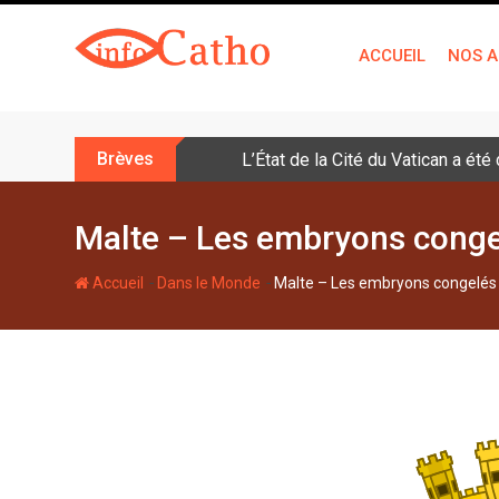
S
k
ACCUEIL
NOS A
i
p
t
o
Brèves
L’État de la Cité du Vatican a ét
c
o
n
Malte – Les embryons conge
t
e
-
-
Accueil
Dans le Monde
Malte – Les embryons congelés 
n
t