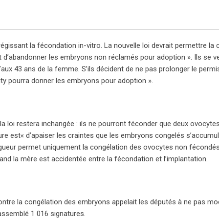
gissant la fécondation in-vitro. La nouvelle loi devrait permettre la 
t d’abandonner les embryons non réclamés pour adoption ». Ils se v
’aux 43 ans de la femme. S’ils décident de ne pas prolonger le permis
rity pourra donner les embryons pour adoption ».
la loi restera inchangée : ils ne pourront féconder que deux ovocytes,
ure est« d’apaiser les craintes que les embryons congelés s’accumu
en vigueur permet uniquement la congélation des ovocytes non fécondés
 la mère est accidentée entre la fécondation et l’implantation.
ontre la congélation des embryons appelait les députés à ne pas modif
t rassemblé 1 016 signatures.