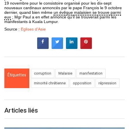
19 novembre pour le consistoire organisé pour les dix-sept
nouveaux cardinaux annoncés par le pape François le 9 octobre
dernier, quand bien même
un évêque malaisien se trouve parmi
eux
; Mgr Paul a en effet annoncé qu’il se trouverait parmi les
manifestants à Kuala Lumpur.
Source :
Eglises d’Asie
corruption
Malaisie
manifestation
Étiquettes
:
minorité chrétienne
opposition
répression
Articles liés