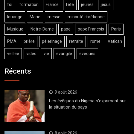
foi
formation
France
fête
jeunes
jésus
louange
Marie
messe
minorité chrétienne
Musique
Notre-Dame
pape
pape François
Paris
PMA
prière
pèlerinage
retraite
rome
Vatican
veillée
vidéo
vie
évangile
évêques
Récents
9 août 2026
Les évêques du Nigeria s’expriment sur
la situation du pays
8 août 2026