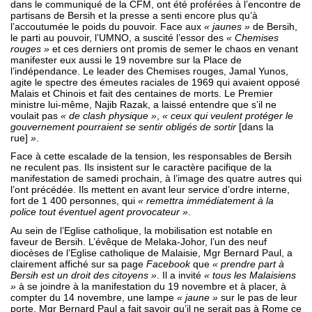
dans le communiqué de la CFM, ont été proférées à l’encontre de
partisans de Bersih et la presse a senti encore plus qu’à
l’accoutumée le poids du pouvoir. Face aux
« jaunes »
de Bersih,
le parti au pouvoir, l’UMNO, a suscité l’essor des
« Chemises
rouges »
et ces derniers ont promis de semer le chaos en venant
manifester eux aussi le 19 novembre sur la Place de
l’indépendance. Le leader des Chemises rouges, Jamal Yunos,
agite le spectre des émeutes raciales de 1969 qui avaient opposé
Malais et Chinois et fait des centaines de morts. Le Premier
ministre lui-même, Najib Razak, a laissé entendre que s’il ne
voulait pas
« de clash physique »
,
« ceux qui veulent protéger le
gouvernement pourraient se sentir obligés de sortir
[dans la
rue]
»
.
Face à cette escalade de la tension, les responsables de Bersih
ne reculent pas. Ils insistent sur le caractère pacifique de la
manifestation de samedi prochain, à l’image des quatre autres qui
l’ont précédée. Ils mettent en avant leur service d’ordre interne,
fort de 1 400 personnes, qui
« remettra immédiatement à la
police tout éventuel agent provocateur »
.
Au sein de l’Eglise catholique, la mobilisation est notable en
faveur de Bersih. L’évêque de Melaka-Johor, l’un des neuf
diocèses de l’Eglise catholique de Malaisie, Mgr Bernard Paul, a
clairement affiché sur sa page
Facebook
que
« prendre part à
Bersih est un droit des citoyens »
. Il a invité
« tous les Malaisiens
»
à se joindre à la manifestation du 19 novembre et à placer, à
compter du 14 novembre, une lampe
« jaune »
sur le pas de leur
porte. Mgr Bernard Paul a fait savoir qu’il ne serait pas à Rome ce