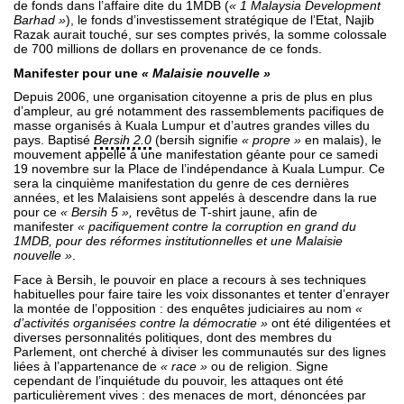
de fonds dans l’affaire dite du 1MDB (
« 1 Malaysia Development
Barhad »
), le fonds d’investissement stratégique de l’Etat, Najib
Razak aurait touché, sur ses comptes privés, la somme colossale
de 700 millions de dollars en provenance de ce fonds.
Manifester pour une
« Malaisie nouvelle »
Depuis 2006, une organisation citoyenne a pris de plus en plus
d’ampleur, au gré notamment des rassemblements pacifiques de
masse organisés à Kuala Lumpur et d’autres grandes villes du
pays. Baptisé
Bersih 2.0
(bersih signifie
« propre »
en malais), le
mouvement appelle à une manifestation géante pour ce samedi
19 novembre sur la Place de l’indépendance à Kuala Lumpur. Ce
sera la cinquième manifestation du genre de ces dernières
années, et les Malaisiens sont appelés à descendre dans la rue
pour ce
« Bersih 5 »,
revêtus de T-shirt jaune, afin de
manifester
« pacifiquement contre la corruption en grand du
1MDB, pour des réformes institutionnelles et une Malaisie
nouvelle »
.
Face à Bersih, le pouvoir en place a recours à ses techniques
habituelles pour faire taire les voix dissonantes et tenter d’enrayer
la montée de l’opposition : des enquêtes judiciaires au nom
«
d’activités organisées contre la démocratie »
ont été diligentées et
diverses personnalités politiques, dont des membres du
Parlement, ont cherché à diviser les communautés sur des lignes
liées à l’appartenance de
« race »
ou de religion. Signe
cependant de l’inquiétude du pouvoir, les attaques ont été
particulièrement vives : des menaces de mort, dénoncées par