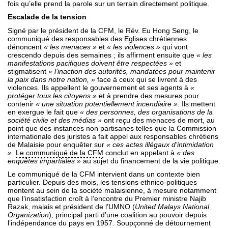
fois qu’elle prend la parole sur un terrain directement politique.
Escalade de la tension
Signé par le président de la CFM, le Rév. Eu Hong Seng, le
communiqué des responsables des Eglises chrétiennes
dénoncent
« les menaces »
et
« les violences »
qui vont
crescendo depuis des semaines ; ils affirment ensuite que
« les
manifestations pacifiques doivent être respectées »
et
stigmatisent
« l’inaction des autorités, mandatées pour maintenir
la paix dans notre nation, »
face à ceux qui se livrent à des
violences. Ils appellent le gouvernement et ses agents à
«
protéger tous les citoyens »
et à prendre des mesures pour
contenir
« une situation potentiellement incendiaire »
. Ils mettent
en exergue le fait que
« des personnes, des organisations de la
société civile et des médias »
ont reçu des menaces de mort, au
point que des instances non partisanes telles que la Commission
internationale des juristes a fait appel aux responsables chrétiens
de Malaisie pour enquêter sur
« ces actes illégaux d’intimidation
»
.
Le communiqué de la CFM
conclut en appelant à
« des
enquêtes impartiales »
au sujet du financement de la vie politique.
Le communiqué de la CFM intervient dans un contexte bien
particulier. Depuis des mois, les tensions ethnico-politiques
montent au sein de la société malaisienne, à mesure notamment
que l’insatisfaction croît à l’encontre du Premier ministre Najib
Razak, malais et président de l’UMNO (
United Malays National
Organization
), principal parti d’une coalition au pouvoir depuis
l’indépendance du pays en 1957. Soupçonné de détournement