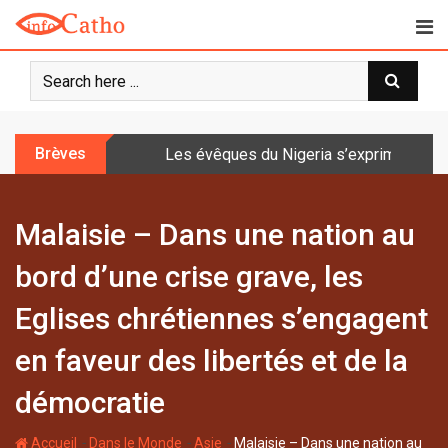
S
k
i
p
t
o
Brèves
Les évêques du Nigeria s’expriment sur 
c
o
n
Malaisie – Dans une nation au
t
e
bord d’une crise grave, les
n
t
Eglises chrétiennes s’engagent
en faveur des libertés et de la
démocratie
-
-
-
Accueil
Dans le Monde
Asie
Malaisie – Dans une nation au