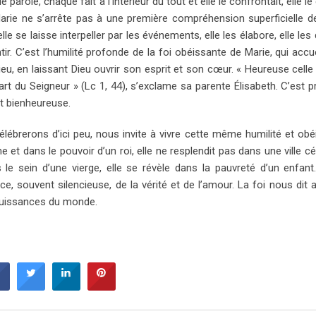
 parole, chaque fait à l’intérieur du tout et elle le confrontait, elle le
Marie ne s’arrête pas à une première compréhension superficielle d
le se laisse interpeller par les événements, elle les élabore, elle les
r. C’est l’humilité profonde de la foi obéissante de Marie, qui accuei
u, en laissant Dieu ouvrir son esprit et son cœur. « Heureuse celle 
part du Seigneur » (Lc 1, 44), s’exclame sa parente Élisabeth. C’est 
nt bienheureuse.
lébrerons d’ici peu, nous invite à vivre cette même humilité et ob
 et dans le pouvoir d’un roi, elle ne resplendit pas dans une ville c
e sein d’une vierge, elle se révèle dans la pauvreté d’un enfant
e, souvent silencieuse, de la vérité et de l’amour. La foi nous dit a
 puissances du monde.