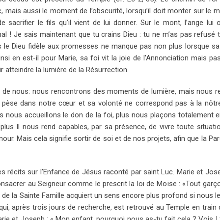
 mais aussi le moment de l’obscurité, lorsqu’il doit monter sur le 
acrifier le fils qu’il vient de lui donner. Sur le mont, l’ange lui 
al ! Je sais maintenant que tu crains Dieu : tu ne m’as pas refusé to
ns le Dieu fidèle aux promesses ne manque pas non plus lorsque sa
insi en est-il pour Marie, sa foi vit la joie de l’Annonciation mais p
ir atteindre la lumière de la Résurrection.
un de nous: nous rencontrons des moments de lumière, mais nous 
 pèse dans notre cœur et sa volonté ne correspond pas à la nôtr
 nous accueillons le don de la foi, plus nous plaçons totalement e
Il nous rend capables, par sa présence, de vivre toute situatio
mour. Mais cela signifie sortir de soi et de nos projets, afin que la Pa
s récits sur l’Enfance de Jésus raconté par saint Luc. Marie et Jos
 consacrer au Seigneur comme le prescrit la loi de Moïse : «Tout garç
 de la Sainte Famille acquiert un sens encore plus profond si nous le 
i, après trois jours de recherche, est retrouvé au Temple en train 
rie et Joseph : « Mon enfant, pourquoi nous as-tu fait cela ? Vois ! 