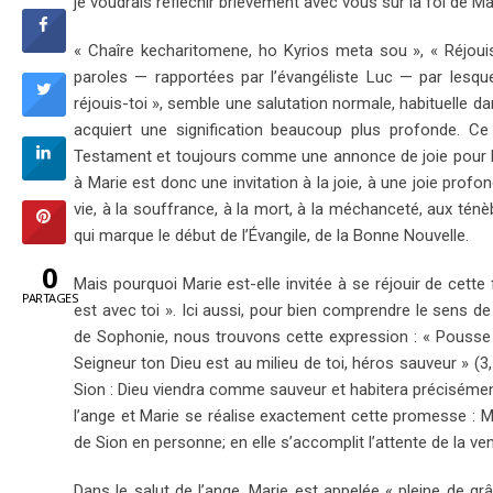
je voudrais réfléchir brièvement avec vous sur la foi de Ma
« Chaîre kecharitomene, ho Kyrios meta sou », « Réjouis-
paroles — rapportées par l’évangéliste Luc — par lesque
réjouis-toi », semble une salutation normale, habituelle dan
acquiert une signification beaucoup plus profonde. C
Testament et toujours comme une annonce de joie pour la ve
à Marie est donc une invitation à la joie, à une joie profon
vie, à la souffrance, à la mort, à la méchanceté, aux ténè
qui marque le début de l’Évangile, de la Bonne Nouvelle.
0
Mais pourquoi Marie est-elle invitée à se réjouir de cett
PARTAGES
est avec toi ». Ici aussi, pour bien comprendre le sens d
de Sophonie, nous trouvons cette expression : « Pousse de
Seigneur ton Dieu est au milieu de toi, héros sauveur » (3, 
Sion : Dieu viendra comme sauveur et habitera précisément 
l’ange et Marie se réalise exactement cette promesse : Mar
de Sion en personne; en elle s’accomplit l’attente de la venu
Dans le salut de l’ange, Marie est appelée « pleine de grâ