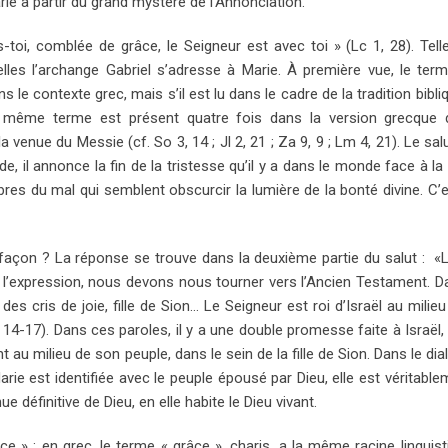
rie à partir du grand mystère de l’Annonciation.
toi, comblée de grâce, le Seigneur est avec toi » (Lc 1, 28). Tell
lles l’archange Gabriel s’adresse à Marie. À première vue, le term
s le contexte grec, mais s’il est lu dans le cadre de la tradition bibl
e même terme est présent quatre fois dans la version grecque d
nue du Messie (cf. So 3, 14 ; Jl 2, 21 ; Za 9, 9 ; Lm 4, 21). Le salu
de, il annonce la fin de la tristesse qu’il y a dans le monde face à la 
bres du mal qui semblent obscurcir la lumière de la bonté divine. C’e
e façon ? La réponse se trouve dans la deuxième partie du salut : «
e l’expression, nous devons nous tourner vers l’Ancien Testament. Da
s cris de joie, fille de Sion… Le Seigneur est roi d’Israël au milieu
14-17). Dans ces paroles, il y a une double promesse faite à Israël, à
au milieu de son peuple, dans le sein de la fille de Sion. Dans le dia
ie est identifiée avec le peuple épousé par Dieu, elle est véritableme
e définitive de Dieu, en elle habite le Dieu vivant.
ce » ; en grec, le terme « grâce », charis, a la même racine linguist