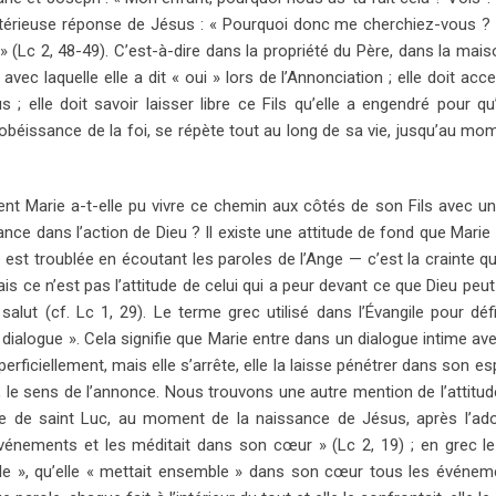
térieuse réponse de Jésus : « Pourquoi donc me cherchiez-vous ?
(Lc 2, 48-49). C’est-à-dire dans la propriété du Père, dans la mais
vec laquelle elle a dit « oui » lors de l’Annonciation ; elle doit acc
 ; elle doit savoir laisser libre ce Fils qu’elle a engendré pour qu’
l’obéissance de la foi, se répète tout au long de sa vie, jusqu’au mo
 Marie a-t-elle pu vivre ce chemin aux côtés de son Fils avec un
ance dans l’action de Dieu ? Il existe une attitude de fond que Marie
le est troublée en écoutant les paroles de l’Ange — c’est la crainte 
ais ce n’est pas l’attitude de celui qui a peur devant ce que Dieu peu
e salut (cf. Lc 1, 29). Le terme grec utilisé dans l’Évangile pour déf
e « dialogue ». Cela signifie que Marie entre dans un dialogue intime av
erficiellement, mais elle s’arrête, elle la laisse pénétrer dans son es
le sens de l’annonce. Nous trouvons une autre mention de l’attitude
ile de saint Luc, au moment de la naissance de Jésus, après l’ad
 événements et les méditait dans son cœur » (Lc 2, 19) ; en grec l
ble », qu’elle « mettait ensemble » dans son cœur tous les événeme