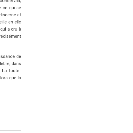
 conservait,
e ce qui se
 discerne et
lle en elle
qui a cru à
précisément
éissance de
élèbre, dans
. La toute-
lors que la