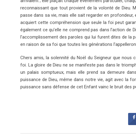
arrivaient ; elle plaçait chaque événement particulier, chaque
reconnaissant que tout provient de la volonté de Dieu. 
passe dans sa vie, mais elle sait regarder en profondeur, el
acquiert cette compréhension que seule la foi peut garanti
également ce qu’elle ne comprend pas dans l’action de Die
l’accomplissement des paroles qui lui furent dites de la 
en raison de sa foi que toutes les générations l’appellero
Chers amis, la solennité du Noël du Seigneur que nous cé
foi. La gloire de Dieu ne se manifeste pas dans le triomphe
un palais somptueux, mais elle prend sa demeure dans l
puissance de Dieu, même dans notre vie, agit avec la forc
puissance sans défense de cet Enfant vainc le bruit des