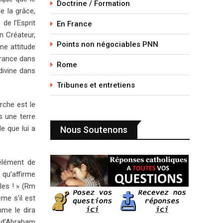
Doctrine / Formation
e la grâce,
 de l’Esprit
En France
n Créateur,
Points non négociables PNN
une attitude
érance dans
Rome
divine dans
Tribunes et entretiens
rche est le
s une terre
e que lui a
Nous Soutenons
’élément de
 qu’affirme
les ! » (Rm
me s’il est
mme le dira
 d’Abraham