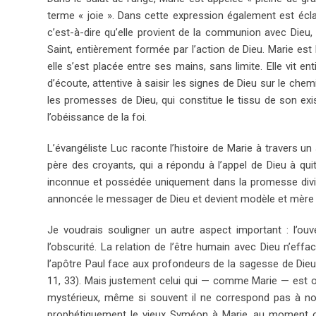
terme « joie ». Dans cette expression également est éclair
c’est-à-dire qu’elle provient de la communion avec Dieu, du
Saint, entièrement formée par l’action de Dieu. Marie est
elle s’est placée entre ses mains, sans limite. Elle vit en
d’écoute, attentive à saisir les signes de Dieu sur le che
les promesses de Dieu, qui constitue le tissu de son exis
l’obéissance de la foi.
L’évangéliste Luc raconte l’histoire de Marie à travers un
père des croyants, qui a répondu à l’appel de Dieu à quit
inconnue et possédée uniquement dans la promesse divin
annoncée le messager de Dieu et devient modèle et mère 
Je voudrais souligner un autre aspect important : l’ouv
l’obscurité. La relation de l’être humain avec Dieu n’effa
l’apôtre Paul face aux profondeurs de la sagesse de Die
11, 33). Mais justement celui qui — comme Marie — est ouv
mystérieux, même si souvent il ne correspond pas à not
prophétiquement le vieux Syméon à Marie, au moment o