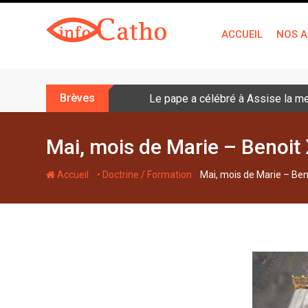
S
k
ACCUEIL
NOS A
i
p
t
o
Brèves
Le pape a célébré à Assise la me
c
o
n
Mai, mois de Marie – Benoit X
t
e
-
-
Accueil
• Doctrine / Formation
Mai, mois de Marie – Beno
n
t