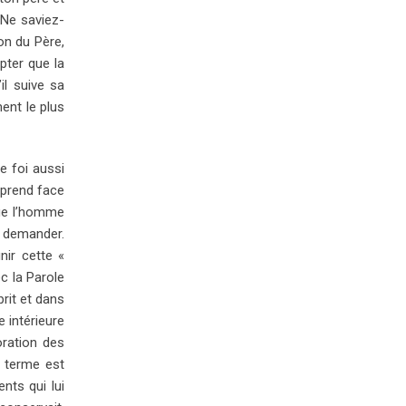
 Ne saviez-
on du Père,
epter que la
il suive sa
ment le plus
e foi aussi
 prend face
que l’homme
t demander.
inir cette «
ec la Parole
prit et dans
 intérieure
oration des
e terme est
nts qui lui