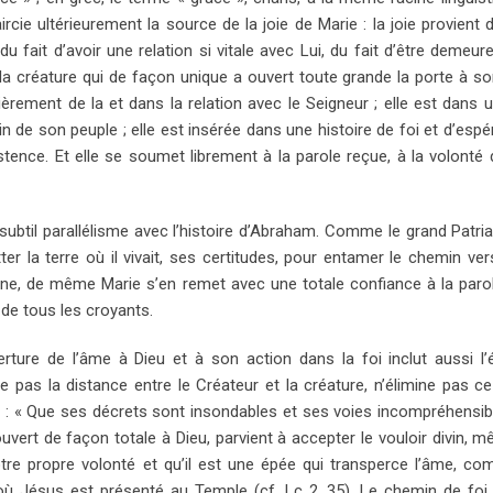
cie ultérieurement la source de la joie de Marie : la joie provient d
 fait d’avoir une relation si vitale avec Lui, du fait d’être demeure
 la créature qui de façon unique a ouvert toute grande la porte à so
tièrement de la et dans la relation avec le Seigneur ; elle est dans 
min de son peuple ; elle est insérée dans une histoire de foi et d’esp
tence. Et elle se soumet librement à la parole reçue, à la volonté 
 subtil parallélisme avec l’histoire d’Abraham. Comme le grand Patria
ter la terre où il vivait, ses certitudes, pour entamer le chemin ver
e, de même Marie s’en remet avec une totale confiance à la parol
de tous les croyants.
erture de l’âme à Dieu et à son action dans la foi inclut aussi l
ce pas la distance entre le Créateur et la créature, n’élimine pas ce
u : « Que ses décrets sont insondables et ses voies incompréhensib
ert de façon totale à Dieu, parvient à accepter le vouloir divin, mê
re propre volonté et qu’il est une épée qui transperce l’âme, co
ù Jésus est présenté au Temple (cf. Lc 2, 35). Le chemin de foi