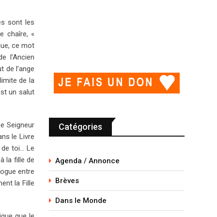
es sont les
e chaîre, «
ique, ce mot
e l’Ancien
t de l’ange
limite de la
st un salut
Le Seigneur
Catégories
ns le Livre
 de toi… Le
 la fille de
Agenda / Annonce
logue entre
Brèves
nt la Fille
Dans le Monde
ique que le