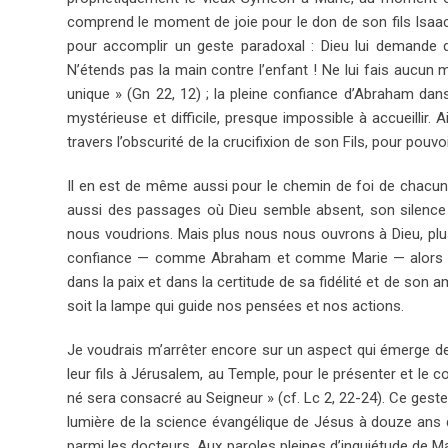
comprend le moment de joie pour le don de son fils Isaac,
pour accomplir un geste paradoxal : Dieu lui demande de s
N’étends pas la main contre l’enfant ! Ne lui fais aucun m
unique » (Gn 22, 12) ; la pleine confiance d’Abraham da
mystérieuse et difficile, presque impossible à accueillir. A
travers l’obscurité de la crucifixion de son Fils, pour pouvo
Il en est de même aussi pour le chemin de foi de chac
aussi des passages où Dieu semble absent, son silence
nous voudrions. Mais plus nous nous ouvrons à Dieu, plus
confiance — comme Abraham et comme Marie — alors plus 
dans la paix et dans la certitude de sa fidélité et de son a
soit la lampe qui guide nos pensées et nos actions.
Je voudrais m’arrêter encore sur un aspect qui émerge de
leur fils à Jérusalem, au Temple, pour le présenter et le
né sera consacré au Seigneur » (cf. Lc 2, 22-24). Ce geste
lumière de la science évangélique de Jésus à douze ans qu
parmi les docteurs. Aux paroles pleines d’inquiétude de Ma