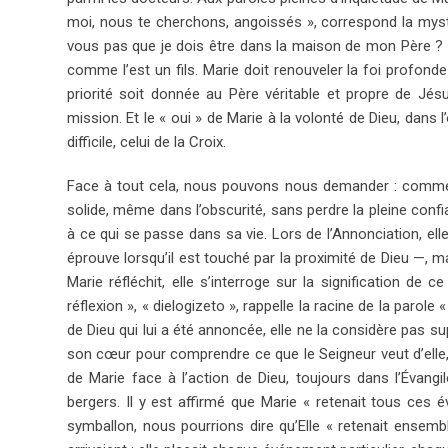
moi, nous te cherchons, angoissés », correspond la mys
vous pas que je dois être dans la maison de mon Père ? » 
comme l’est un fils. Marie doit renouveler la foi profonde a
priorité soit donnée au Père véritable et propre de Jésus
mission. Et le « oui » de Marie à la volonté de Dieu, dans 
difficile, celui de la Croix.
Face à tout cela, nous pouvons nous demander : comment
solide, même dans l’obscurité, sans perdre la pleine confi
à ce qui se passe dans sa vie. Lors de l’Annonciation, el
éprouve lorsqu’il est touché par la proximité de Dieu —, m
Marie réfléchit, elle s’interroge sur la signification de c
réflexion », « dielogizeto », rappelle la racine de la parol
de Dieu qui lui a été annoncée, elle ne la considère pas sup
son cœur pour comprendre ce que le Seigneur veut d’elle, 
de Marie face à l’action de Dieu, toujours dans l’Évang
bergers. Il y est affirmé que Marie « retenait tous ces
symballon, nous pourrions dire qu’Elle « retenait ensem