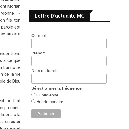
mont Moriah
ordonne : «
Lettre D’actualité MC
n fils, ton
 parole est
asse aussi à
Courriel
Prénom
rencontrons
e, à ce que
n Lui notre
Nom de famille
n de la vie
role de Dieu
Sélectionner la fréquence
Quotidienne
eph portent
Hebdomadaire
on premier-
lisons à la
de discuter
ton père et