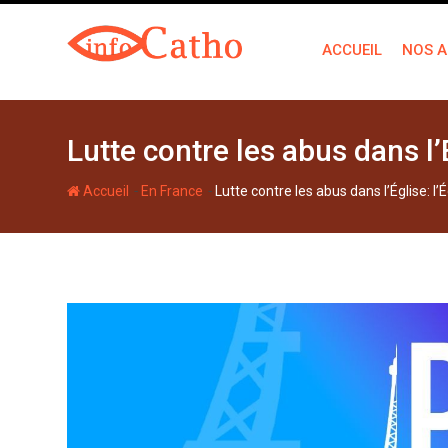
S
k
ACCUEIL
NOS A
i
p
t
o
Lutte contre les abus dans l’É
c
o
-
-
Accueil
En France
Lutte contre les abus dans l’Église: l’É
n
t
e
n
t