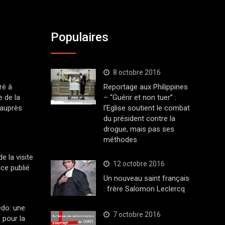
Populaires
8 octobre 2016
ré à
Reportage aux Philippines
 de la
– “Guérir et non tuer” :
 auprès
l’Eglise soutient le combat
du président contre la
drogue, mais pas ses
méthodes
 la visite
12 octobre 2016
ce publié
Un nouveau saint français
: frère Salomon Leclercq
edo: une
7 octobre 2016
 pour la