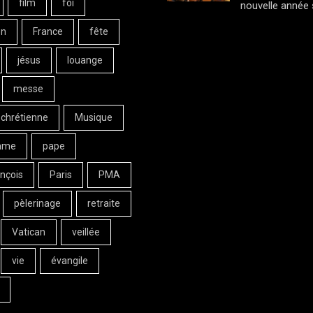
film
foi
nouvelle année 
on
France
fête
jésus
louange
messe
 chrétienne
Musique
ame
pape
nçois
Paris
PMA
pèlerinage
retraite
Vatican
veillée
vie
évangile