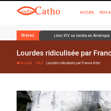
S
k
ACCUEIL
NOS A
i
p
t
o
Brèves
Léon XIV se rendra en Amérique la
c
o
n
Lourdes ridiculisée par Franc
t
e
-
-
Accueil
• NLH
Lourdes ridiculisée par France Inter
n
t