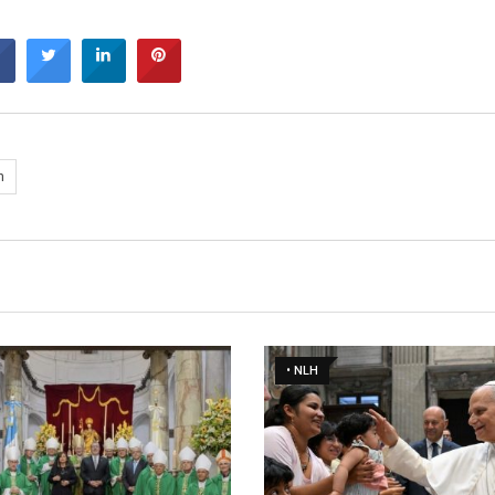
n
• NLH