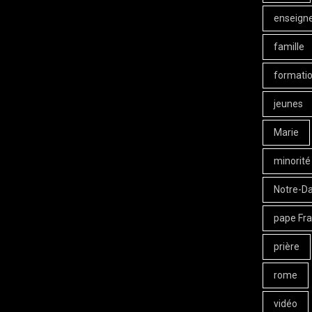
enseign
famille
formati
jeunes
Marie
minorité
Notre-D
pape Fra
prière
rome
vidéo