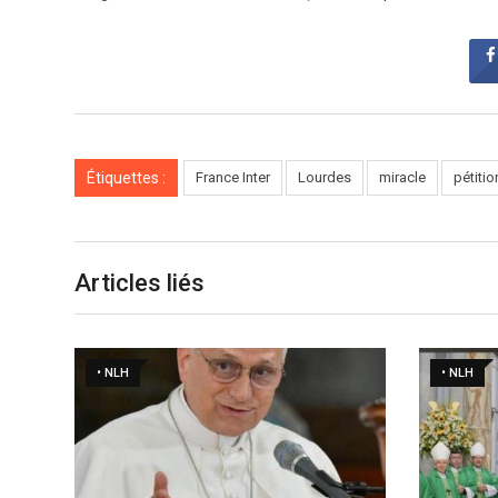
Étiquettes :
France Inter
Lourdes
miracle
pétitio
Articles liés
• NLH
• NLH