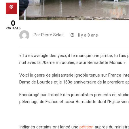
0
PARTAGES
Par
Pierre Selas
Il y a 8 ans
« Tu es aveugle des yeux, il te manque une jambe, tu fais 
nuit avec la 70ème miraculée, sœur Bernadette Moriau »
Voici le genre de plaisanterie ignoble tenue sur France Int
Dame de Lourdes et le 160e anniversaire de la première app
Encouragé par l’hilarité des journalistes présents en studi
pèlerinage de France et sœur Bernadette dont l’Eglise vien
Indignés certains ont lancé une
pétition
auprès du ministre