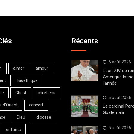
Clés
Récents
6 août 2026
n
aimer
amour
Léon XIV se ren
Amérique latine 
ent
Bioéthique
l’année
le
Christ
chrétiens
6 août 2026
s d'Orient
concert
Le cardinal Paro
Guatemala
nce
Dieu
diocèse
5 août 2026
enfants