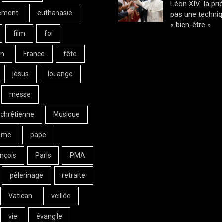
Léon XIV: la pri
ement
euthanasie
pas une techni
« bien-être »
film
foi
on
France
fête
jésus
louange
messe
 chrétienne
Musique
ame
pape
nçois
Paris
PMA
pèlerinage
retraite
Vatican
veillée
vie
évangile