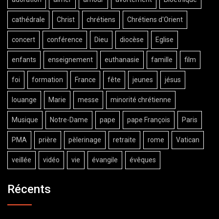
cathédrale
Christ
chrétiens
Chrétiens d'Orient
concert
conférence
Dieu
diocèse
Eglise
enfants
enseignement
euthanasie
famille
film
foi
formation
France
fête
jeunes
jésus
louange
Marie
messe
minorité chrétienne
Musique
Notre-Dame
pape
pape François
Paris
PMA
prière
pèlerinage
retraite
rome
Vatican
veillée
vidéo
vie
évangile
évêques
Récents