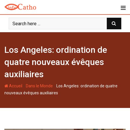
S
k
i
p
t
o
c
Los Angeles: ordination de
o
n
quatre nouveaux évêques
t
auxiliaires
e
n
-
-
Accueil
Dans le Monde
Los Angeles: ordination de quatre
t
nouveaux évêques auxiliaires