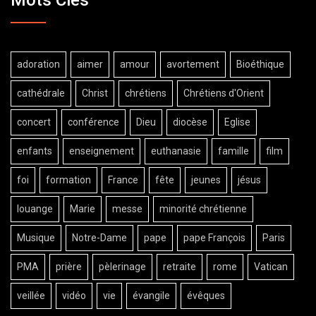
adoration
aimer
amour
avortement
Bioéthique
cathédrale
Christ
chrétiens
Chrétiens d'Orient
concert
conférence
Dieu
diocèse
Eglise
enfants
enseignement
euthanasie
famille
film
foi
formation
France
fête
jeunes
jésus
louange
Marie
messe
minorité chrétienne
Musique
Notre-Dame
pape
pape François
Paris
PMA
prière
pèlerinage
retraite
rome
Vatican
veillée
vidéo
vie
évangile
évêques