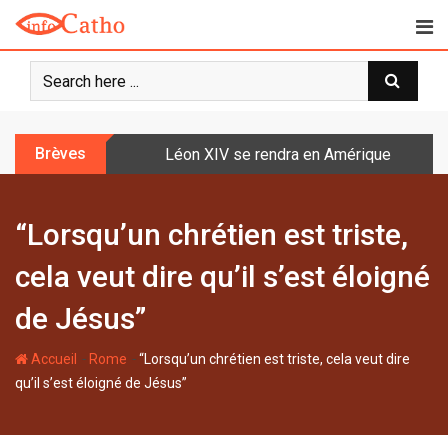
S
k
i
p
t
o
Brèves
Léon XIV se rendra en Amérique latine à l
c
o
n
“Lorsqu’un chrétien est triste,
t
e
cela veut dire qu’il s’est éloigné
n
t
de Jésus”
-
-
Accueil
Rome
“Lorsqu’un chrétien est triste, cela veut dire
qu’il s’est éloigné de Jésus”