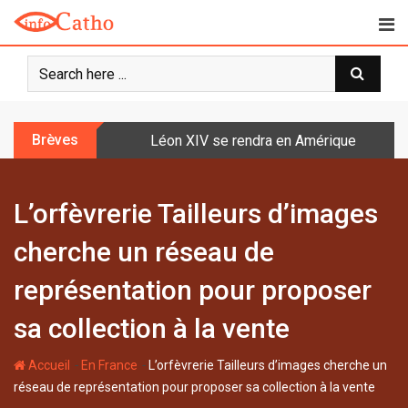
S
k
i
p
t
o
Brèves
Léon XIV se rendra en Amérique latine à l
c
o
n
L’orfèvrerie Tailleurs d’images
t
e
cherche un réseau de
n
t
représentation pour proposer
sa collection à la vente
-
-
Accueil
En France
L’orfèvrerie Tailleurs d’images cherche un
réseau de représentation pour proposer sa collection à la vente