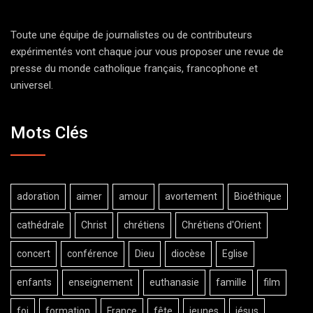
Toute une équipe de journalistes ou de contributeurs
expérimentés vont chaque jour vous proposer une revue de
presse du monde catholique français, francophone et
universel.
Mots Clés
adoration
aimer
amour
avortement
Bioéthique
cathédrale
Christ
chrétiens
Chrétiens d'Orient
concert
conférence
Dieu
diocèse
Eglise
enfants
enseignement
euthanasie
famille
film
foi
formation
France
fête
jeunes
jésus