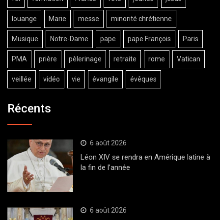
louange
Marie
messe
minorité chrétienne
Musique
Notre-Dame
pape
pape François
Paris
PMA
prière
pèlerinage
retraite
rome
Vatican
veillée
vidéo
vie
évangile
évêques
Récents
6 août 2026
Léon XIV se rendra en Amérique latine à
la fin de l’année
6 août 2026