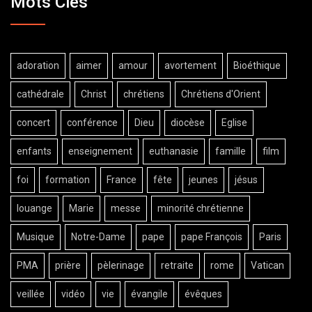
Mots Clés
adoration
aimer
amour
avortement
Bioéthique
cathédrale
Christ
chrétiens
Chrétiens d'Orient
concert
conférence
Dieu
diocèse
Eglise
enfants
enseignement
euthanasie
famille
film
foi
formation
France
fête
jeunes
jésus
louange
Marie
messe
minorité chrétienne
Musique
Notre-Dame
pape
pape François
Paris
PMA
prière
pèlerinage
retraite
rome
Vatican
veillée
vidéo
vie
évangile
évêques