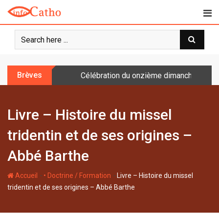
S
k
i
p
t
o
Brèves
Célébration du onzième dimanche après 
c
o
n
Livre – Histoire du missel
t
e
tridentin et de ses origines –
n
t
Abbé Barthe
-
-
Accueil
• Doctrine / Formation
Livre – Histoire du missel
tridentin et de ses origines – Abbé Barthe