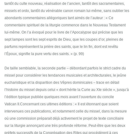
tantôt du culte nouveau, réalisation de l’ancien, tantôt des sacramentaires,
missels et ordo, tantôt du vénérable canon romain lui-même, sans oublier les
abondants commentaires allégoriques tant aimés de l’auteur : « Ce
commentaire spirituel de la liturgie commence dans le Nouveau Testament
lui-même. On l’a évoqué pour le livre de l’Apocalypse qui précise que les
sept lampes sont les sept esprits de Dieu, que les coupes d’or, pleines de
parfums représentent la prière des saints, que le lin fin, dont est revêtu
l’Époux, signifie la pure vertu des saints. » (p. 99)
De taille semblable, la seconde partie – débordant parfois le strict cadre du
missel pour considérer les tendances musicales et architecturales, le jeûne
eucharistique et la disparition des Vêpres dominicales – trace en détail
l’histoire du missel depuis celui « dont hérite la Curie au XIe siècle », jusqu’à
l’édition typique publiée quelques mois avant l’ouverture du concile
Vatican II.Concernant ces ultimes éditions : « Il est étonnant que soient
intervenues ces publications, et notamment celle du missel, dans la mesure
où une commission préparait déjà activement le projet de texte conciliaire
sur la liturgie annonçant une très profonde réforme. Peut-être que les deux
préfets successifs de la Congrégation des Rites qui procédèrent à ces