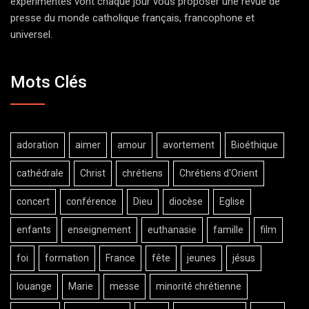
expérimentés vont chaque jour vous proposer une revue de
presse du monde catholique français, francophone et
universel.
Mots Clés
adoration
aimer
amour
avortement
Bioéthique
cathédrale
Christ
chrétiens
Chrétiens d'Orient
concert
conférence
Dieu
diocèse
Eglise
enfants
enseignement
euthanasie
famille
film
foi
formation
France
fête
jeunes
jésus
louange
Marie
messe
minorité chrétienne