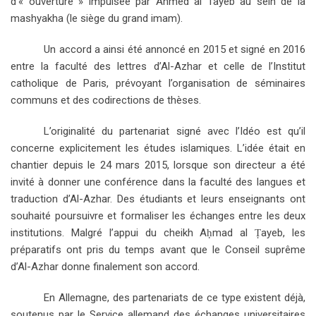
d’« ouverture » impulsée par Ahmed al Tayeb au sein de la
mashyakha (le siège du grand imam).
Un accord a ainsi été annoncé en 2015 et signé en 2016
entre la faculté des lettres d’Al-Azhar et celle de l’Institut
catholique de Paris, prévoyant l’organisation de séminaires
communs et des codirections de thèses.
L’originalité du partenariat signé avec l’Idéo est qu’il
concerne explicitement les études islamiques. L’idée était en
chantier depuis le 24 mars 2015, lorsque son directeur a été
invité à donner une conférence dans la faculté des langues et
traduction d’Al-Azhar. Des étudiants et leurs enseignants ont
souhaité poursuivre et formaliser les échanges entre les deux
institutions. Malgré l’appui du cheikh A
mad al
ayeb, les
ḥ
Ṭ
préparatifs ont pris du temps avant que le Conseil suprême
d’Al-Azhar donne finalement son accord.
En Allemagne, des partenariats de ce type existent déjà,
soutenus par le Service allemand des échanges universitaires