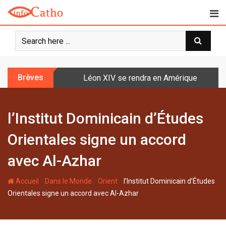
S
k
i
p
t
o
Brèves
Léon XIV se rendra en Amérique latine à l
c
o
n
l’Institut Dominicain d’Études
t
e
Orientales signe un accord
n
t
avec Al-Azhar
-
-
-
Accueil
Dans le Monde
Orient
l’Institut Dominicain d’Études
Orientales signe un accord avec Al-Azhar