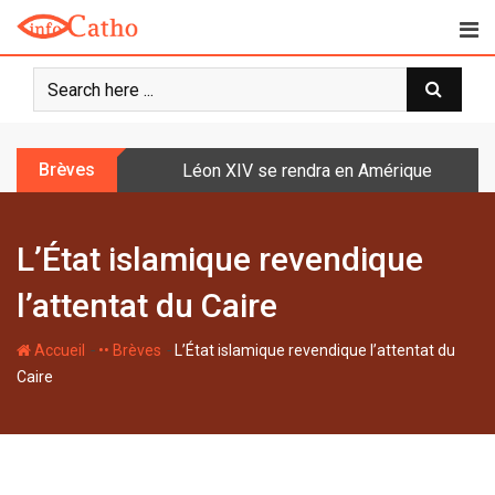
S
k
i
p
t
o
Brèves
Léon XIV se rendra en Amérique latine à l
c
o
n
L’État islamique revendique
t
e
l’attentat du Caire
n
t
-
-
Accueil
•• Brèves
L’État islamique revendique l’attentat du
Caire