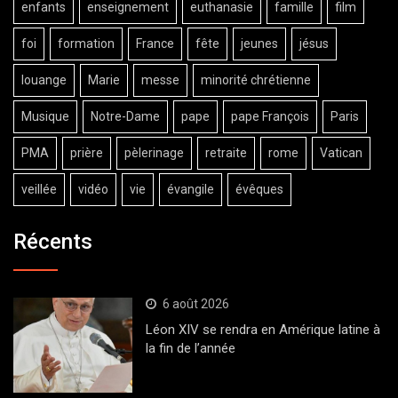
enfants
enseignement
euthanasie
famille
film
foi
formation
France
fête
jeunes
jésus
louange
Marie
messe
minorité chrétienne
Musique
Notre-Dame
pape
pape François
Paris
PMA
prière
pèlerinage
retraite
rome
Vatican
veillée
vidéo
vie
évangile
évêques
Récents
6 août 2026
Léon XIV se rendra en Amérique latine à
la fin de l’année