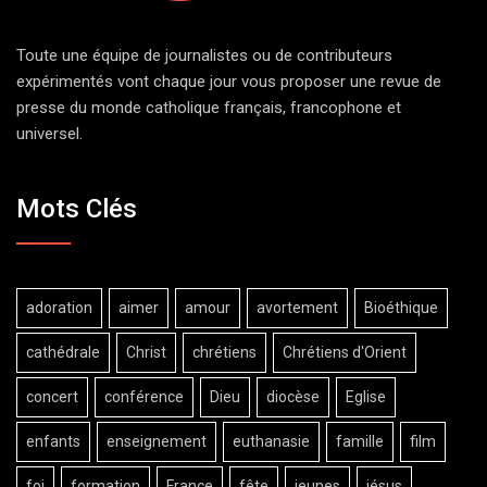
Toute une équipe de journalistes ou de contributeurs
expérimentés vont chaque jour vous proposer une revue de
presse du monde catholique français, francophone et
universel.
Mots Clés
adoration
aimer
amour
avortement
Bioéthique
cathédrale
Christ
chrétiens
Chrétiens d'Orient
concert
conférence
Dieu
diocèse
Eglise
enfants
enseignement
euthanasie
famille
film
foi
formation
France
fête
jeunes
jésus