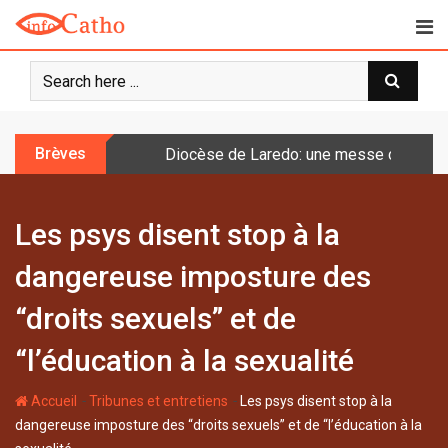
S
k
i
p
t
o
Brèves
Diocèse de Laredo: une messe célébrée 
c
o
n
Les psys disent stop à la
t
e
dangereuse imposture des
n
t
“droits sexuels” et de
“l’éducation à la sexualité
-
-
Accueil
Tribunes et entretiens
Les psys disent stop à la
dangereuse imposture des “droits sexuels” et de “l’éducation à la